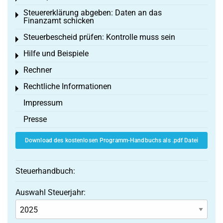
Steuererklärung abgeben: Daten an das
Toggle menu
Finanzamt schicken
Steuerbescheid prüfen: Kontrolle muss sein
Toggle menu
Hilfe und Beispiele
Toggle menu
Rechner
Toggle menu
Rechtliche Informationen
Toggle menu
Impressum
Presse
Download des kostenlosen Programm-Handbuchs als .pdf Datei
Steuerhandbuch:
Auswahl Steuerjahr: