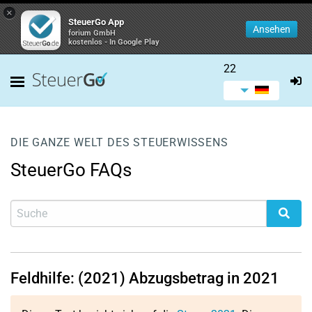
×
SteuerGo App
Ansehen
forium GmbH
kostenlos - In Google Play
22
DIE GANZE WELT DES STEUERWISSENS
SteuerGo FAQs
Feldhilfe: (2021) Abzugsbetrag in 2021