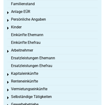
Familienstand
Anlage EÜR
Toggle menu
Persönliche Angaben
Toggle menu
Kinder
Toggle menu
Einkünfte Ehemann
Einkünfte Ehefrau
Arbeitnehmer
Toggle menu
Ersatzleistungen Ehemann
Ersatzleistungen Ehefrau
Kapitaleinkünfte
Toggle menu
Renteneinkünfte
Toggle menu
Vermietungseinkünfte
Toggle menu
Selbständige Tätigkeiten
Toggle menu
Gewerbebetriebe