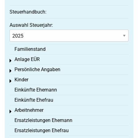
Steuerhandbuch:
Auswahl Steuerjahr:
Familienstand
Anlage EÜR
Toggle menu
Persönliche Angaben
Toggle menu
Kinder
Toggle menu
Einkünfte Ehemann
Einkünfte Ehefrau
Arbeitnehmer
Toggle menu
Ersatzleistungen Ehemann
Ersatzleistungen Ehefrau