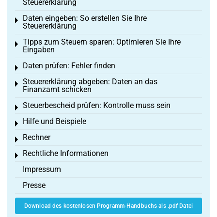
Steuererklärung
Daten eingeben: So erstellen Sie Ihre
Toggle menu
Steuererklärung
Tipps zum Steuern sparen: Optimieren Sie Ihre
Toggle menu
Eingaben
Daten prüfen: Fehler finden
Toggle menu
Steuererklärung abgeben: Daten an das
Toggle menu
Finanzamt schicken
Steuerbescheid prüfen: Kontrolle muss sein
Toggle menu
Hilfe und Beispiele
Toggle menu
Rechner
Toggle menu
Rechtliche Informationen
Toggle menu
Impressum
Presse
Download des kostenlosen Programm-Handbuchs als .pdf Datei