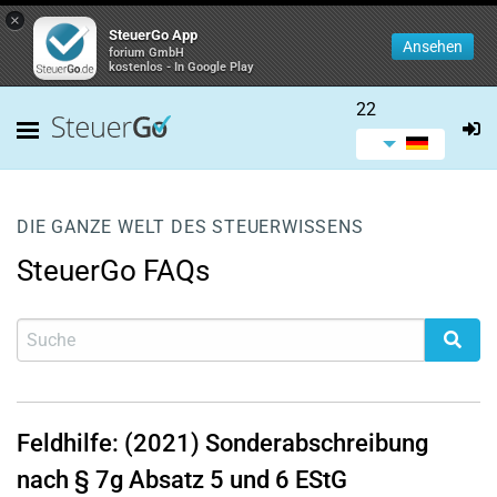
×
SteuerGo App
Ansehen
forium GmbH
kostenlos - In Google Play
22
DIE GANZE WELT DES STEUERWISSENS
SteuerGo FAQs
Feldhilfe: (2021) Sonderabschreibung
nach § 7g Absatz 5 und 6 EStG