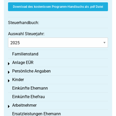
Download des kostenlosen Programm-Handbuchs als .pdf Datei
Steuerhandbuch:
Auswahl Steuerjahr:
Familienstand
Anlage EÜR
Toggle menu
Persönliche Angaben
Toggle menu
Kinder
Toggle menu
Einkünfte Ehemann
Einkünfte Ehefrau
Arbeitnehmer
Toggle menu
Ersatzleistungen Ehemann