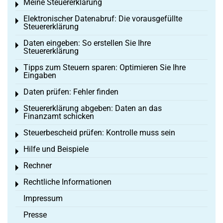
Meine Steuererklärung
Toggle menu
Elektronischer Datenabruf: Die vorausgefüllte
Toggle menu
Steuererklärung
Daten eingeben: So erstellen Sie Ihre
Toggle menu
Steuererklärung
Tipps zum Steuern sparen: Optimieren Sie Ihre
Toggle menu
Eingaben
Daten prüfen: Fehler finden
Toggle menu
Steuererklärung abgeben: Daten an das
Toggle menu
Finanzamt schicken
Steuerbescheid prüfen: Kontrolle muss sein
Toggle menu
Hilfe und Beispiele
Toggle menu
Rechner
Toggle menu
Rechtliche Informationen
Toggle menu
Impressum
Presse