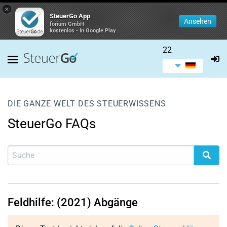
×
SteuerGo App
Ansehen
forium GmbH
kostenlos - In Google Play
22
DIE GANZE WELT DES STEUERWISSENS
SteuerGo FAQs
Feldhilfe: (2021) Abgänge