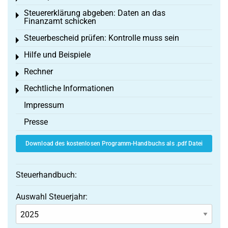
Steuererklärung abgeben: Daten an das
Toggle menu
Finanzamt schicken
Steuerbescheid prüfen: Kontrolle muss sein
Toggle menu
Hilfe und Beispiele
Toggle menu
Rechner
Toggle menu
Rechtliche Informationen
Toggle menu
Impressum
Presse
Download des kostenlosen Programm-Handbuchs als .pdf Datei
Steuerhandbuch:
Auswahl Steuerjahr: