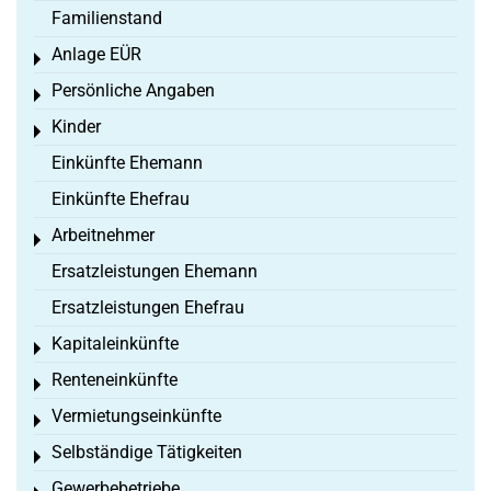
Familienstand
Anlage EÜR
Toggle menu
Persönliche Angaben
Toggle menu
Kinder
Toggle menu
Einkünfte Ehemann
Einkünfte Ehefrau
Arbeitnehmer
Toggle menu
Ersatzleistungen Ehemann
Ersatzleistungen Ehefrau
Kapitaleinkünfte
Toggle menu
Renteneinkünfte
Toggle menu
Vermietungseinkünfte
Toggle menu
Selbständige Tätigkeiten
Toggle menu
Gewerbebetriebe