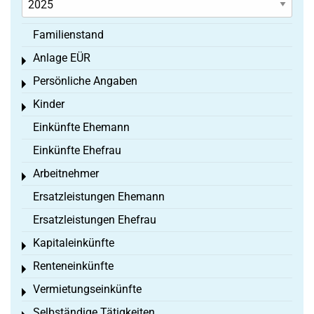
Familienstand
Anlage EÜR
Toggle menu
Persönliche Angaben
Toggle menu
Kinder
Toggle menu
Einkünfte Ehemann
Einkünfte Ehefrau
Arbeitnehmer
Toggle menu
Ersatzleistungen Ehemann
Ersatzleistungen Ehefrau
Kapitaleinkünfte
Toggle menu
Renteneinkünfte
Toggle menu
Vermietungseinkünfte
Toggle menu
Selbständige Tätigkeiten