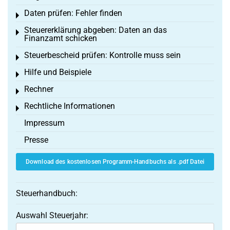
Daten prüfen: Fehler finden
Toggle menu
Steuererklärung abgeben: Daten an das
Toggle menu
Finanzamt schicken
Steuerbescheid prüfen: Kontrolle muss sein
Toggle menu
Hilfe und Beispiele
Toggle menu
Rechner
Toggle menu
Rechtliche Informationen
Toggle menu
Impressum
Presse
Download des kostenlosen Programm-Handbuchs als .pdf Datei
Steuerhandbuch:
Auswahl Steuerjahr: