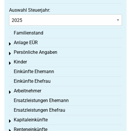
Auswahl Steuerjahr:
Familienstand
Anlage EÜR
Toggle menu
Persönliche Angaben
Toggle menu
Kinder
Toggle menu
Einkünfte Ehemann
Einkünfte Ehefrau
Arbeitnehmer
Toggle menu
Ersatzleistungen Ehemann
Ersatzleistungen Ehefrau
Kapitaleinkünfte
Toggle menu
Renteneinkünfte