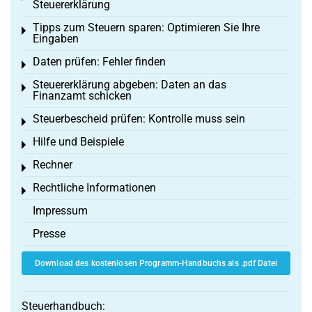
Steuererklärung
Tipps zum Steuern sparen: Optimieren Sie Ihre
Toggle menu
Eingaben
Daten prüfen: Fehler finden
Toggle menu
Steuererklärung abgeben: Daten an das
Toggle menu
Finanzamt schicken
Steuerbescheid prüfen: Kontrolle muss sein
Toggle menu
Hilfe und Beispiele
Toggle menu
Rechner
Toggle menu
Rechtliche Informationen
Toggle menu
Impressum
Presse
Download des kostenlosen Programm-Handbuchs als .pdf Datei
Steuerhandbuch: