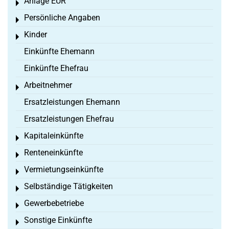
Anlage EÜR
Toggle menu
Persönliche Angaben
Toggle menu
Kinder
Toggle menu
Einkünfte Ehemann
Einkünfte Ehefrau
Arbeitnehmer
Toggle menu
Ersatzleistungen Ehemann
Ersatzleistungen Ehefrau
Kapitaleinkünfte
Toggle menu
Renteneinkünfte
Toggle menu
Vermietungseinkünfte
Toggle menu
Selbständige Tätigkeiten
Toggle menu
Gewerbebetriebe
Toggle menu
Sonstige Einkünfte
Toggle menu