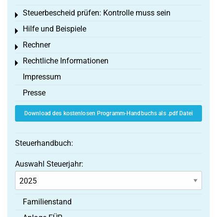
Steuerbescheid prüfen: Kontrolle muss sein
Toggle menu
Hilfe und Beispiele
Toggle menu
Rechner
Toggle menu
Rechtliche Informationen
Toggle menu
Impressum
Presse
Download des kostenlosen Programm-Handbuchs als .pdf Datei
Steuerhandbuch:
Auswahl Steuerjahr:
Familienstand