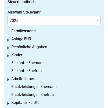
Steuerhandbuch:
Auswahl Steuerjahr:
Familienstand
Anlage EÜR
Toggle menu
Persönliche Angaben
Toggle menu
Kinder
Toggle menu
Einkünfte Ehemann
Einkünfte Ehefrau
Arbeitnehmer
Toggle menu
Ersatzleistungen Ehemann
Ersatzleistungen Ehefrau
Kapitaleinkünfte
Toggle menu