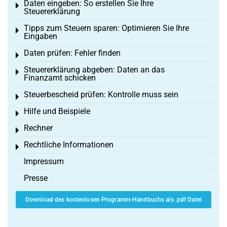
Daten eingeben: So erstellen Sie Ihre
Toggle menu
Steuererklärung
Tipps zum Steuern sparen: Optimieren Sie Ihre
Toggle menu
Eingaben
Daten prüfen: Fehler finden
Toggle menu
Steuererklärung abgeben: Daten an das
Toggle menu
Finanzamt schicken
Steuerbescheid prüfen: Kontrolle muss sein
Toggle menu
Hilfe und Beispiele
Toggle menu
Rechner
Toggle menu
Rechtliche Informationen
Toggle menu
Impressum
Presse
Download des kostenlosen Programm-Handbuchs als .pdf Datei