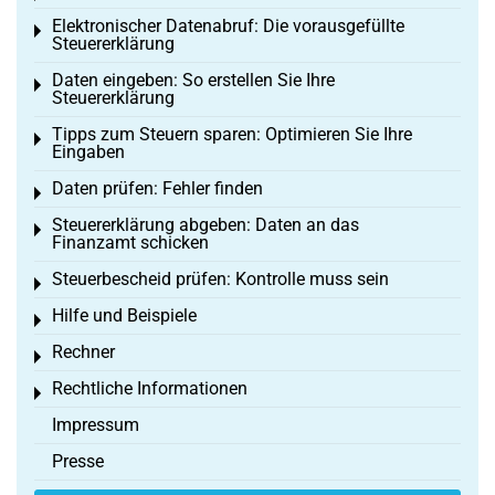
Elektronischer Datenabruf: Die vorausgefüllte
Toggle menu
Steuererklärung
Daten eingeben: So erstellen Sie Ihre
Toggle menu
Steuererklärung
Tipps zum Steuern sparen: Optimieren Sie Ihre
Toggle menu
Eingaben
Daten prüfen: Fehler finden
Toggle menu
Steuererklärung abgeben: Daten an das
Toggle menu
Finanzamt schicken
Steuerbescheid prüfen: Kontrolle muss sein
Toggle menu
Hilfe und Beispiele
Toggle menu
Rechner
Toggle menu
Rechtliche Informationen
Toggle menu
Impressum
Presse