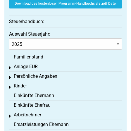
Download des kostenlosen Programm-Handbuchs als .pdf Datei
Steuerhandbuch:
Auswahl Steuerjahr:
Familienstand
Anlage EÜR
Toggle menu
Persönliche Angaben
Toggle menu
Kinder
Toggle menu
Einkünfte Ehemann
Einkünfte Ehefrau
Arbeitnehmer
Toggle menu
Ersatzleistungen Ehemann