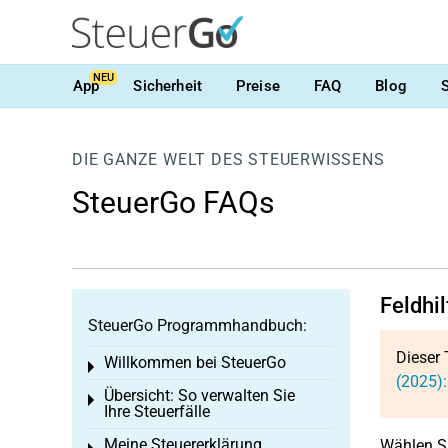
NEU
App
Sicherheit
Preise
FAQ
Blog
DIE GANZE WELT DES STEUERWISSENS
SteuerGo FAQs
Feldhi
SteuerGo Programmhandbuch:
Dieser 
Willkommen bei SteuerGo
Toggle menu
(2025):
Übersicht: So verwalten Sie
Toggle menu
Ihre Steuerfälle
Meine Steuererklärung
Wählen Si