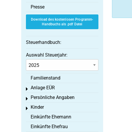
Presse
Download des kostenlosen Programm-
Handbuchs als .pdf Datei
Steuerhandbuch:
Auswahl Steuerjahr:
Familienstand
Anlage EÜR
Toggle menu
Persönliche Angaben
Toggle menu
Kinder
Toggle menu
Einkünfte Ehemann
Einkünfte Ehefrau