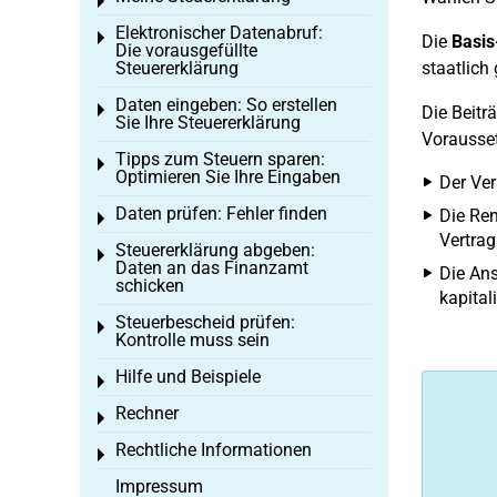
Toggle menu
Elektronischer Datenabruf:
Toggle menu
Die
Basis
Die vorausgefüllte
Steuererklärung
staatlich
Daten eingeben: So erstellen
Toggle menu
Die Beitr
Sie Ihre Steuererklärung
Vorausse
Tipps zum Steuern sparen:
Toggle menu
Optimieren Sie Ihre Eingaben
Der Ver
Daten prüfen: Fehler finden
Die Ren
Toggle menu
Vertra
Steuererklärung abgeben:
Toggle menu
Daten an das Finanzamt
Die Ans
schicken
kapital
Steuerbescheid prüfen:
Toggle menu
Kontrolle muss sein
Hilfe und Beispiele
Toggle menu
Rechner
Toggle menu
Rechtliche Informationen
Toggle menu
Impressum