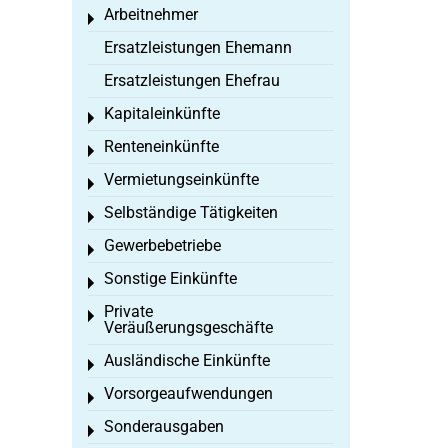
Arbeitnehmer
Toggle menu
Ersatzleistungen Ehemann
Ersatzleistungen Ehefrau
Kapitaleinkünfte
Toggle menu
Renteneinkünfte
Toggle menu
Vermietungseinkünfte
Toggle menu
Selbständige Tätigkeiten
Toggle menu
Gewerbebetriebe
Toggle menu
Sonstige Einkünfte
Toggle menu
Private
Toggle menu
Veräußerungsgeschäfte
Ausländische Einkünfte
Toggle menu
Vorsorgeaufwendungen
Toggle menu
Sonderausgaben
Toggle menu