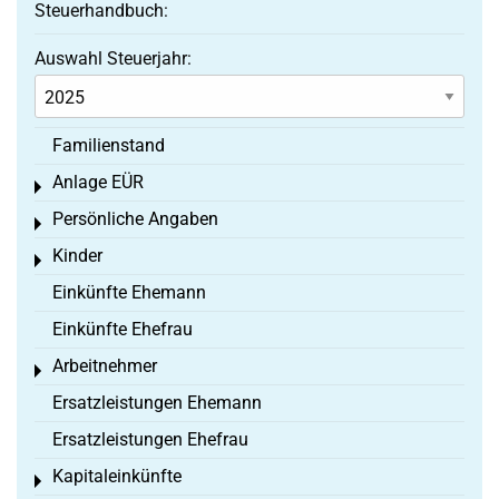
Steuerhandbuch:
Auswahl Steuerjahr:
Familienstand
Anlage EÜR
Toggle menu
Persönliche Angaben
Toggle menu
Kinder
Toggle menu
Einkünfte Ehemann
Einkünfte Ehefrau
Arbeitnehmer
Toggle menu
Ersatzleistungen Ehemann
Ersatzleistungen Ehefrau
Kapitaleinkünfte
Toggle menu