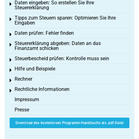
Daten eingeben: So erstellen Sie Ihre
Toggle menu
Steuererklärung
Tipps zum Steuern sparen: Optimieren Sie Ihre
Toggle menu
Eingaben
Daten prüfen: Fehler finden
Toggle menu
Steuererklärung abgeben: Daten an das
Toggle menu
Finanzamt schicken
Steuerbescheid prüfen: Kontrolle muss sein
Toggle menu
Hilfe und Beispiele
Toggle menu
Rechner
Toggle menu
Rechtliche Informationen
Toggle menu
Impressum
Presse
Download des kostenlosen Programm-Handbuchs als .pdf Datei