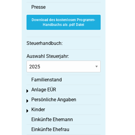
Presse
Download des kostenlosen Programm-
Handbuchs als .pdf Datei
Steuerhandbuch:
Auswahl Steuerjahr:
Familienstand
Anlage EÜR
Toggle menu
Persönliche Angaben
Toggle menu
Kinder
Toggle menu
Einkünfte Ehemann
Einkünfte Ehefrau