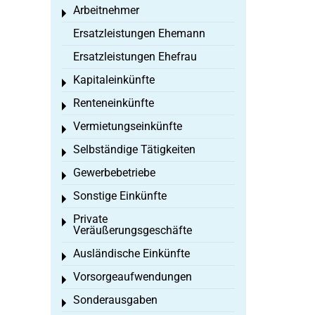
Arbeitnehmer
Toggle menu
Ersatzleistungen Ehemann
Ersatzleistungen Ehefrau
Kapitaleinkünfte
Toggle menu
Renteneinkünfte
Toggle menu
Vermietungseinkünfte
Toggle menu
Selbständige Tätigkeiten
Toggle menu
Gewerbebetriebe
Toggle menu
Sonstige Einkünfte
Toggle menu
Private
Toggle menu
Veräußerungsgeschäfte
Ausländische Einkünfte
Toggle menu
Vorsorgeaufwendungen
Toggle menu
Sonderausgaben
Toggle menu