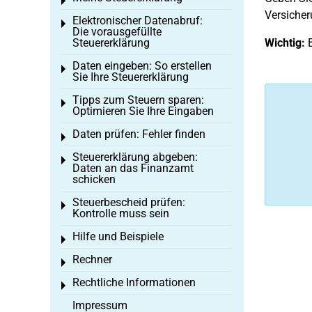
Toggle menu
Versicher
Elektronischer Datenabruf:
Toggle menu
Die vorausgefüllte
Steuererklärung
Wichtig:
B
Daten eingeben: So erstellen
Toggle menu
Sie Ihre Steuererklärung
Tipps zum Steuern sparen:
Toggle menu
Optimieren Sie Ihre Eingaben
Daten prüfen: Fehler finden
Toggle menu
Steuererklärung abgeben:
Toggle menu
Daten an das Finanzamt
schicken
Steuerbescheid prüfen:
Toggle menu
Kontrolle muss sein
Hilfe und Beispiele
Toggle menu
Rechner
Toggle menu
Rechtliche Informationen
Toggle menu
Impressum