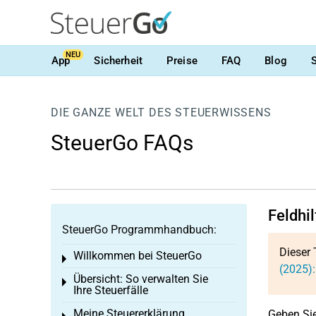
NEU
App
Sicherheit
Preise
FAQ
Blog
DIE GANZE WELT DES STEUERWISSENS
SteuerGo FAQs
Feldhi
SteuerGo Programmhandbuch:
Dieser 
Willkommen bei SteuerGo
Toggle menu
(2025):
Übersicht: So verwalten Sie
Toggle menu
Ihre Steuerfälle
Meine Steuererklärung
Geben Si