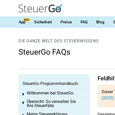
NEU
App
Sicherheit
Preise
FAQ
Blog
DIE GANZE WELT DES STEUERWISSENS
SteuerGo FAQs
Feldhi
SteuerGo Programmhandbuch:
Dieser 
Willkommen bei SteuerGo
Toggle menu
(2025)
Übersicht: So verwalten Sie
Toggle menu
Ihre Steuerfälle
Meine Steuererklärung
Gesamtau