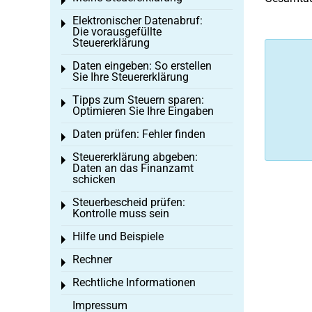
Toggle menu
Elektronischer Datenabruf:
Toggle menu
Die vorausgefüllte
Steuererklärung
Daten eingeben: So erstellen
Toggle menu
Sie Ihre Steuererklärung
Tipps zum Steuern sparen:
Toggle menu
Optimieren Sie Ihre Eingaben
Daten prüfen: Fehler finden
Toggle menu
Steuererklärung abgeben:
Toggle menu
Daten an das Finanzamt
schicken
Steuerbescheid prüfen:
Toggle menu
Kontrolle muss sein
Hilfe und Beispiele
Toggle menu
Rechner
Toggle menu
Rechtliche Informationen
Toggle menu
Impressum