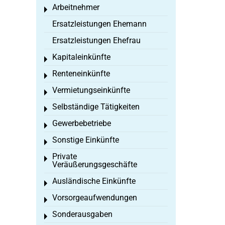
Arbeitnehmer
Toggle menu
Ersatzleistungen Ehemann
Ersatzleistungen Ehefrau
Kapitaleinkünfte
Toggle menu
Renteneinkünfte
Toggle menu
Vermietungseinkünfte
Toggle menu
Selbständige Tätigkeiten
Toggle menu
Gewerbebetriebe
Toggle menu
Sonstige Einkünfte
Toggle menu
Private
Toggle menu
Veräußerungsgeschäfte
Ausländische Einkünfte
Toggle menu
Vorsorgeaufwendungen
Toggle menu
Sonderausgaben
Toggle menu