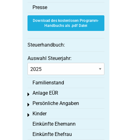
Presse
Download des kostenlosen Programm-
Handbuchs als .pdf Datei
Steuerhandbuch:
Auswahl Steuerjahr:
Familienstand
Anlage EÜR
Toggle menu
Persönliche Angaben
Toggle menu
Kinder
Toggle menu
Einkünfte Ehemann
Einkünfte Ehefrau