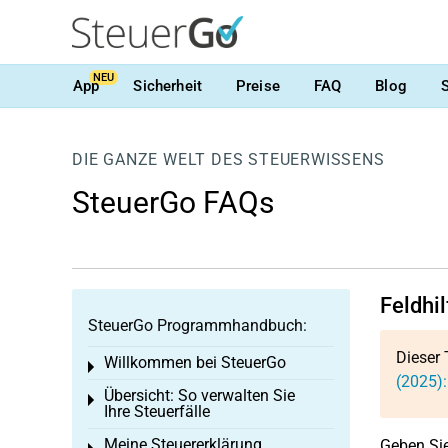
NEU
App
Sicherheit
Preise
FAQ
Blog
DIE GANZE WELT DES STEUERWISSENS
SteuerGo FAQs
Feldhi
SteuerGo Programmhandbuch:
Dieser 
Willkommen bei SteuerGo
Toggle menu
(2025):
Übersicht: So verwalten Sie
Toggle menu
Ihre Steuerfälle
Meine Steuererklärung
Geben Sie