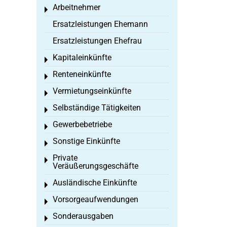
Arbeitnehmer
Toggle menu
Ersatzleistungen Ehemann
Ersatzleistungen Ehefrau
Kapitaleinkünfte
Toggle menu
Renteneinkünfte
Toggle menu
Vermietungseinkünfte
Toggle menu
Selbständige Tätigkeiten
Toggle menu
Gewerbebetriebe
Toggle menu
Sonstige Einkünfte
Toggle menu
Private
Toggle menu
Veräußerungsgeschäfte
Ausländische Einkünfte
Toggle menu
Vorsorgeaufwendungen
Toggle menu
Sonderausgaben
Toggle menu