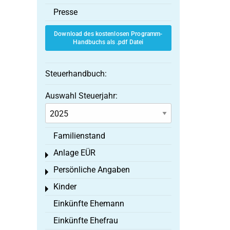
Presse
Download des kostenlosen Programm-
Handbuchs als .pdf Datei
Steuerhandbuch:
Auswahl Steuerjahr:
Familienstand
Anlage EÜR
Toggle menu
Persönliche Angaben
Toggle menu
Kinder
Toggle menu
Einkünfte Ehemann
Einkünfte Ehefrau