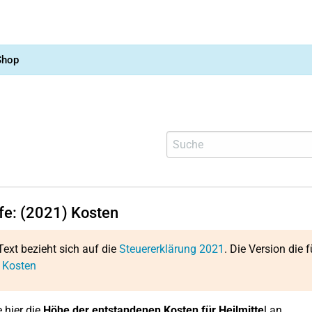
Shop
lfe: (2021) Kosten
Text bezieht sich auf die
Steuererklärung 2021
. Die Version die f
 Kosten
 hier die
Höhe der entstandenen Kosten für Heilmitte
l an.