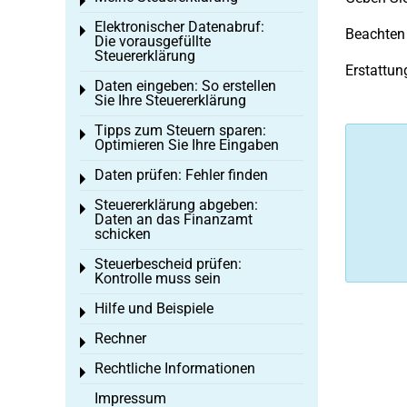
Toggle menu
Elektronischer Datenabruf:
Toggle menu
Beachten 
Die vorausgefüllte
Steuererklärung
Erstattun
Daten eingeben: So erstellen
Toggle menu
Sie Ihre Steuererklärung
Tipps zum Steuern sparen:
Toggle menu
Optimieren Sie Ihre Eingaben
Daten prüfen: Fehler finden
Toggle menu
Steuererklärung abgeben:
Toggle menu
Daten an das Finanzamt
schicken
Steuerbescheid prüfen:
Toggle menu
Kontrolle muss sein
Hilfe und Beispiele
Toggle menu
Rechner
Toggle menu
Rechtliche Informationen
Toggle menu
Impressum