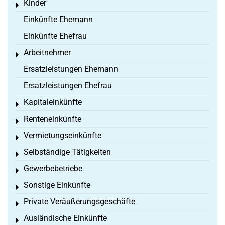
Kinder
Toggle menu
Einkünfte Ehemann
Einkünfte Ehefrau
Arbeitnehmer
Toggle menu
Ersatzleistungen Ehemann
Ersatzleistungen Ehefrau
Kapitaleinkünfte
Toggle menu
Renteneinkünfte
Toggle menu
Vermietungseinkünfte
Toggle menu
Selbständige Tätigkeiten
Toggle menu
Gewerbebetriebe
Toggle menu
Sonstige Einkünfte
Toggle menu
Private Veräußerungsgeschäfte
Toggle menu
Ausländische Einkünfte
Toggle menu