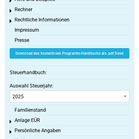
Toggle menu
Rechner
Toggle menu
Rechtliche Informationen
Toggle menu
Impressum
Presse
Download des kostenlosen Programm-Handbuchs als .pdf Datei
Steuerhandbuch:
Auswahl Steuerjahr:
Familienstand
Anlage EÜR
Toggle menu
Persönliche Angaben
Toggle menu