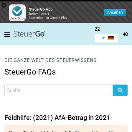
×
SteuerGo App
Ansehen
forium GmbH
kostenlos - In Google Play
22
DIE GANZE WELT DES STEUERWISSENS
SteuerGo FAQs
Feldhilfe: (2021) AfA-Betrag in 2021