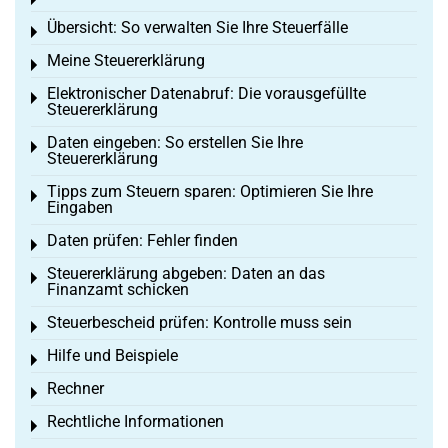
Toggle menu
Übersicht: So verwalten Sie Ihre Steuerfälle
Toggle menu
Meine Steuererklärung
Toggle menu
Elektronischer Datenabruf: Die vorausgefüllte
Toggle menu
Steuererklärung
Daten eingeben: So erstellen Sie Ihre
Toggle menu
Steuererklärung
Tipps zum Steuern sparen: Optimieren Sie Ihre
Toggle menu
Eingaben
Daten prüfen: Fehler finden
Toggle menu
Steuererklärung abgeben: Daten an das
Toggle menu
Finanzamt schicken
Steuerbescheid prüfen: Kontrolle muss sein
Toggle menu
Hilfe und Beispiele
Toggle menu
Rechner
Toggle menu
Rechtliche Informationen
Toggle menu