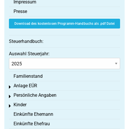
Impressum
Presse
Download des kostenlosen Programm-Handbuchs als .pdf Datei
Steuerhandbuch:
Auswahl Steuerjahr:
Familienstand
Anlage EÜR
Toggle menu
Persönliche Angaben
Toggle menu
Kinder
Toggle menu
Einkünfte Ehemann
Einkünfte Ehefrau