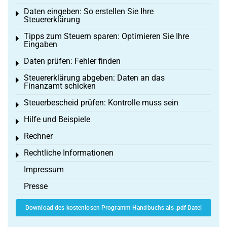
Daten eingeben: So erstellen Sie Ihre
Toggle menu
Steuererklärung
Tipps zum Steuern sparen: Optimieren Sie Ihre
Toggle menu
Eingaben
Daten prüfen: Fehler finden
Toggle menu
Steuererklärung abgeben: Daten an das
Toggle menu
Finanzamt schicken
Steuerbescheid prüfen: Kontrolle muss sein
Toggle menu
Hilfe und Beispiele
Toggle menu
Rechner
Toggle menu
Rechtliche Informationen
Toggle menu
Impressum
Presse
Download des kostenlosen Programm-Handbuchs als .pdf Datei