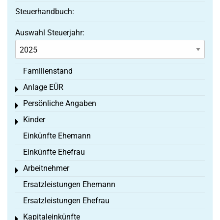
Steuerhandbuch:
Auswahl Steuerjahr:
Familienstand
Anlage EÜR
Toggle menu
Persönliche Angaben
Toggle menu
Kinder
Toggle menu
Einkünfte Ehemann
Einkünfte Ehefrau
Arbeitnehmer
Toggle menu
Ersatzleistungen Ehemann
Ersatzleistungen Ehefrau
Kapitaleinkünfte
Toggle menu