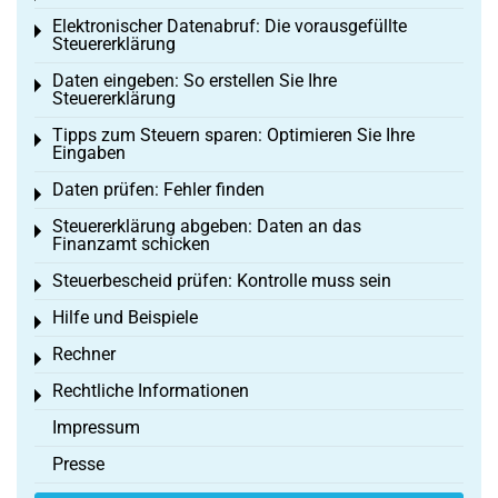
Elektronischer Datenabruf: Die vorausgefüllte
Toggle menu
Steuererklärung
Daten eingeben: So erstellen Sie Ihre
Toggle menu
Steuererklärung
Tipps zum Steuern sparen: Optimieren Sie Ihre
Toggle menu
Eingaben
Daten prüfen: Fehler finden
Toggle menu
Steuererklärung abgeben: Daten an das
Toggle menu
Finanzamt schicken
Steuerbescheid prüfen: Kontrolle muss sein
Toggle menu
Hilfe und Beispiele
Toggle menu
Rechner
Toggle menu
Rechtliche Informationen
Toggle menu
Impressum
Presse