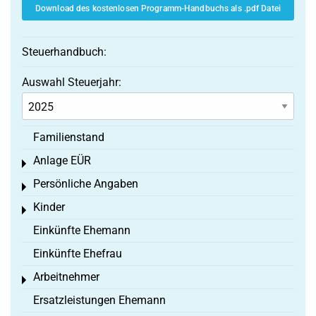
Download des kostenlosen Programm-Handbuchs als .pdf Datei
Steuerhandbuch:
Auswahl Steuerjahr:
Familienstand
Anlage EÜR
Toggle menu
Persönliche Angaben
Toggle menu
Kinder
Toggle menu
Einkünfte Ehemann
Einkünfte Ehefrau
Arbeitnehmer
Toggle menu
Ersatzleistungen Ehemann