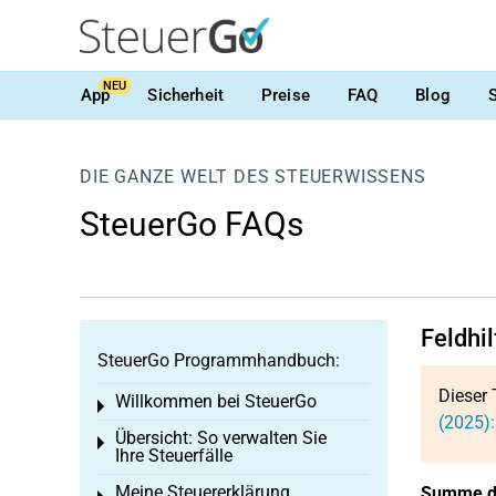
NEU
App
Sicherheit
Preise
FAQ
Blog
DIE GANZE WELT DES STEUERWISSENS
SteuerGo FAQs
Feldhi
SteuerGo Programmhandbuch:
Dieser 
Willkommen bei SteuerGo
Toggle menu
(2025)
Übersicht: So verwalten Sie
Toggle menu
Ihre Steuerfälle
Meine Steuererklärung
Summe der