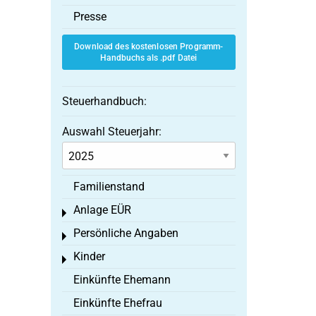
Presse
Download des kostenlosen Programm-
Handbuchs als .pdf Datei
Steuerhandbuch:
Auswahl Steuerjahr:
Familienstand
Anlage EÜR
Toggle menu
Persönliche Angaben
Toggle menu
Kinder
Toggle menu
Einkünfte Ehemann
Einkünfte Ehefrau