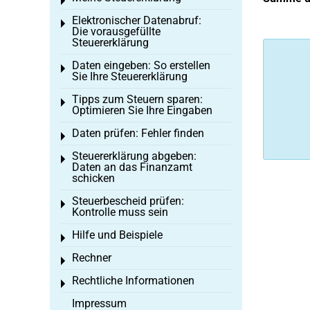
Toggle menu
Elektronischer Datenabruf:
Toggle menu
Die vorausgefüllte
Steuererklärung
Daten eingeben: So erstellen
Toggle menu
Sie Ihre Steuererklärung
Tipps zum Steuern sparen:
Toggle menu
Optimieren Sie Ihre Eingaben
Daten prüfen: Fehler finden
Toggle menu
Steuererklärung abgeben:
Toggle menu
Daten an das Finanzamt
schicken
Steuerbescheid prüfen:
Toggle menu
Kontrolle muss sein
Hilfe und Beispiele
Toggle menu
Rechner
Toggle menu
Rechtliche Informationen
Toggle menu
Impressum