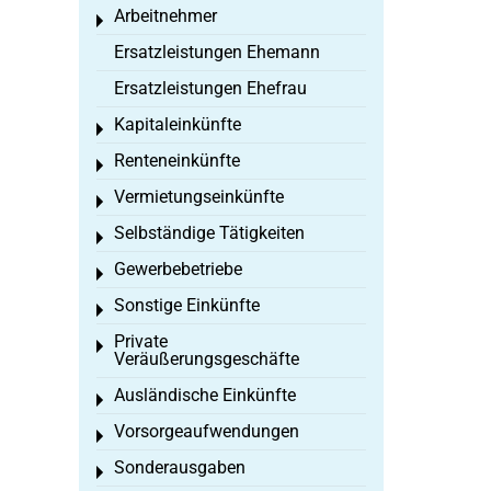
Arbeitnehmer
Toggle menu
Ersatzleistungen Ehemann
Ersatzleistungen Ehefrau
Kapitaleinkünfte
Toggle menu
Renteneinkünfte
Toggle menu
Vermietungseinkünfte
Toggle menu
Selbständige Tätigkeiten
Toggle menu
Gewerbebetriebe
Toggle menu
Sonstige Einkünfte
Toggle menu
Private
Toggle menu
Veräußerungsgeschäfte
Ausländische Einkünfte
Toggle menu
Vorsorgeaufwendungen
Toggle menu
Sonderausgaben
Toggle menu