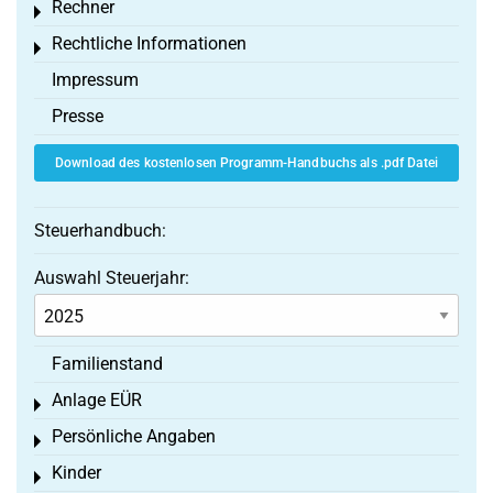
Rechner
Toggle menu
Rechtliche Informationen
Toggle menu
Impressum
Presse
Download des kostenlosen Programm-Handbuchs als .pdf Datei
Steuerhandbuch:
Auswahl Steuerjahr:
Familienstand
Anlage EÜR
Toggle menu
Persönliche Angaben
Toggle menu
Kinder
Toggle menu