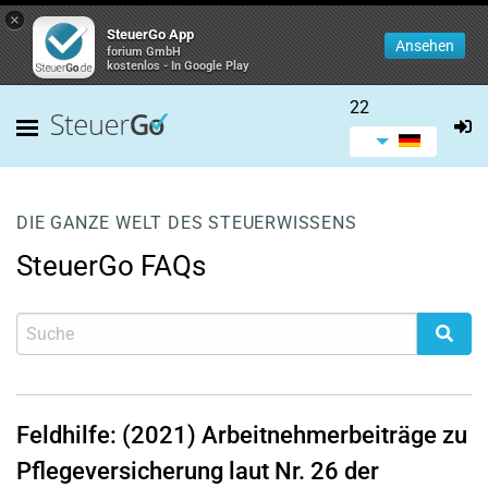
×
SteuerGo App
Ansehen
forium GmbH
kostenlos - In Google Play
22
DIE GANZE WELT DES STEUERWISSENS
SteuerGo FAQs
Feldhilfe: (2021) Arbeitnehmerbeiträge zu
Pflegeversicherung laut Nr. 26 der