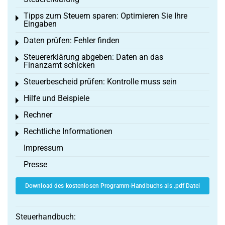
Tipps zum Steuern sparen: Optimieren Sie Ihre
Toggle menu
Eingaben
Daten prüfen: Fehler finden
Toggle menu
Steuererklärung abgeben: Daten an das
Toggle menu
Finanzamt schicken
Steuerbescheid prüfen: Kontrolle muss sein
Toggle menu
Hilfe und Beispiele
Toggle menu
Rechner
Toggle menu
Rechtliche Informationen
Toggle menu
Impressum
Presse
Download des kostenlosen Programm-Handbuchs als .pdf Datei
Steuerhandbuch: