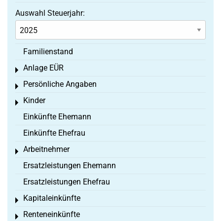
Auswahl Steuerjahr:
Familienstand
Anlage EÜR
Toggle menu
Persönliche Angaben
Toggle menu
Kinder
Toggle menu
Einkünfte Ehemann
Einkünfte Ehefrau
Arbeitnehmer
Toggle menu
Ersatzleistungen Ehemann
Ersatzleistungen Ehefrau
Kapitaleinkünfte
Toggle menu
Renteneinkünfte
Toggle menu