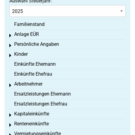
Auswahl Steuerjahr:
Familienstand
Anlage EÜR
Toggle menu
Persönliche Angaben
Toggle menu
Kinder
Toggle menu
Einkünfte Ehemann
Einkünfte Ehefrau
Arbeitnehmer
Toggle menu
Ersatzleistungen Ehemann
Ersatzleistungen Ehefrau
Kapitaleinkünfte
Toggle menu
Renteneinkünfte
Toggle menu
Vermietungseinkünfte