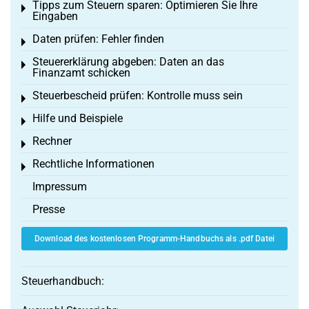
Tipps zum Steuern sparen: Optimieren Sie Ihre
Toggle menu
Eingaben
Daten prüfen: Fehler finden
Toggle menu
Steuererklärung abgeben: Daten an das
Toggle menu
Finanzamt schicken
Steuerbescheid prüfen: Kontrolle muss sein
Toggle menu
Hilfe und Beispiele
Toggle menu
Rechner
Toggle menu
Rechtliche Informationen
Toggle menu
Impressum
Presse
Download des kostenlosen Programm-Handbuchs als .pdf Datei
Steuerhandbuch: