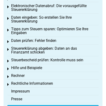
Elektronischer Datenabruf: Die vorausgefüllte
Toggle menu
Steuererklärung
Daten eingeben: So erstellen Sie Ihre
Toggle menu
Steuererklärung
Tipps zum Steuern sparen: Optimieren Sie Ihre
Toggle menu
Eingaben
Daten prüfen: Fehler finden
Toggle menu
Steuererklärung abgeben: Daten an das
Toggle menu
Finanzamt schicken
Steuerbescheid prüfen: Kontrolle muss sein
Toggle menu
Hilfe und Beispiele
Toggle menu
Rechner
Toggle menu
Rechtliche Informationen
Toggle menu
Impressum
Presse