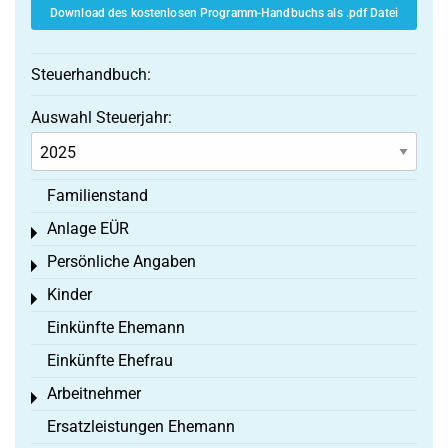
Download des kostenlosen Programm-Handbuchs als .pdf Datei
Steuerhandbuch:
Auswahl Steuerjahr:
Familienstand
Anlage EÜR
Toggle menu
Persönliche Angaben
Toggle menu
Kinder
Toggle menu
Einkünfte Ehemann
Einkünfte Ehefrau
Arbeitnehmer
Toggle menu
Ersatzleistungen Ehemann