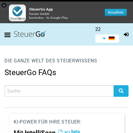
×
SteuerGo App
Ansehen
forium GmbH
kostenlos - In Google Play
22
DIE GANZE WELT DES STEUERWISSENS
SteuerGo FAQs
KI-POWER FÜR IHRE STEUER:
beta
Mit
IntelliScan