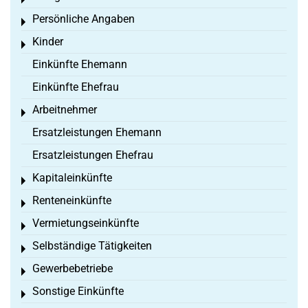
Toggle menu
Persönliche Angaben
Toggle menu
Kinder
Toggle menu
Einkünfte Ehemann
Einkünfte Ehefrau
Arbeitnehmer
Toggle menu
Ersatzleistungen Ehemann
Ersatzleistungen Ehefrau
Kapitaleinkünfte
Toggle menu
Renteneinkünfte
Toggle menu
Vermietungseinkünfte
Toggle menu
Selbständige Tätigkeiten
Toggle menu
Gewerbebetriebe
Toggle menu
Sonstige Einkünfte
Toggle menu