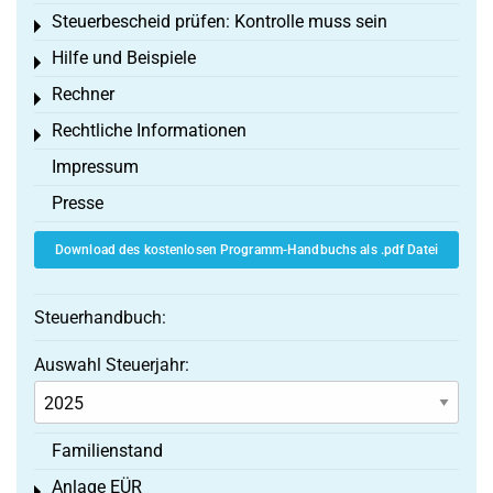
Steuerbescheid prüfen: Kontrolle muss sein
Toggle menu
Hilfe und Beispiele
Toggle menu
Rechner
Toggle menu
Rechtliche Informationen
Toggle menu
Impressum
Presse
Download des kostenlosen Programm-Handbuchs als .pdf Datei
Steuerhandbuch:
Auswahl Steuerjahr:
Familienstand
Anlage EÜR