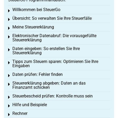
Willkommen bei SteuerGo
Toggle menu
Übersicht: So verwalten Sie Ihre Steuerfälle
Toggle menu
Meine Steuererklärung
Toggle menu
Elektronischer Datenabruf: Die vorausgefüllte
Toggle menu
Steuererklärung
Daten eingeben: So erstellen Sie Ihre
Toggle menu
Steuererklärung
Tipps zum Steuern sparen: Optimieren Sie Ihre
Toggle menu
Eingaben
Daten prüfen: Fehler finden
Toggle menu
Steuererklärung abgeben: Daten an das
Toggle menu
Finanzamt schicken
Steuerbescheid prüfen: Kontrolle muss sein
Toggle menu
Hilfe und Beispiele
Toggle menu
Rechner
Toggle menu