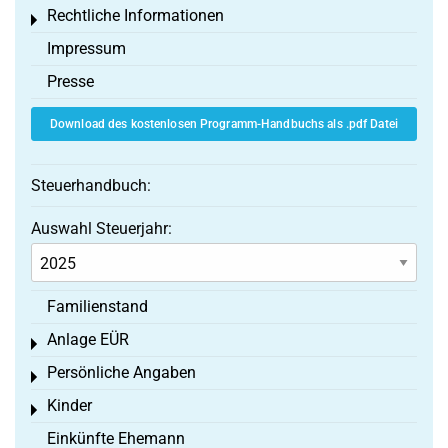
Rechtliche Informationen
Toggle menu
Impressum
Presse
Download des kostenlosen Programm-Handbuchs als .pdf Datei
Steuerhandbuch:
Auswahl Steuerjahr:
Familienstand
Anlage EÜR
Toggle menu
Persönliche Angaben
Toggle menu
Kinder
Toggle menu
Einkünfte Ehemann