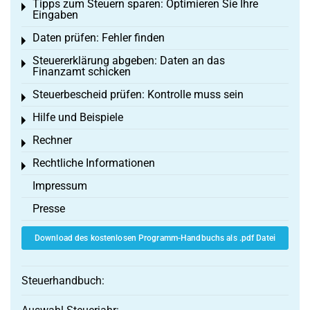
Tipps zum Steuern sparen: Optimieren Sie Ihre
Toggle menu
Eingaben
Daten prüfen: Fehler finden
Toggle menu
Steuererklärung abgeben: Daten an das
Toggle menu
Finanzamt schicken
Steuerbescheid prüfen: Kontrolle muss sein
Toggle menu
Hilfe und Beispiele
Toggle menu
Rechner
Toggle menu
Rechtliche Informationen
Toggle menu
Impressum
Presse
Download des kostenlosen Programm-Handbuchs als .pdf Datei
Steuerhandbuch: