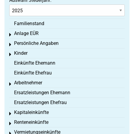
Auswahl Steuerjahr:
Familienstand
Anlage EÜR
Toggle menu
Persönliche Angaben
Toggle menu
Kinder
Toggle menu
Einkünfte Ehemann
Einkünfte Ehefrau
Arbeitnehmer
Toggle menu
Ersatzleistungen Ehemann
Ersatzleistungen Ehefrau
Kapitaleinkünfte
Toggle menu
Renteneinkünfte
Toggle menu
Vermietungseinkünfte
Toggle menu