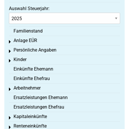
Auswahl Steuerjahr:
Familienstand
Anlage EÜR
Toggle menu
Persönliche Angaben
Toggle menu
Kinder
Toggle menu
Einkünfte Ehemann
Einkünfte Ehefrau
Arbeitnehmer
Toggle menu
Ersatzleistungen Ehemann
Ersatzleistungen Ehefrau
Kapitaleinkünfte
Toggle menu
Renteneinkünfte
Toggle menu