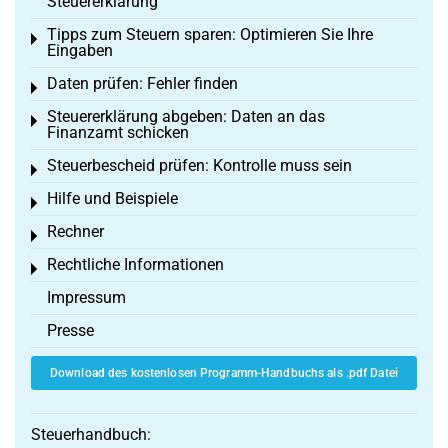
Steuererklärung
Tipps zum Steuern sparen: Optimieren Sie Ihre
Toggle menu
Eingaben
Daten prüfen: Fehler finden
Toggle menu
Steuererklärung abgeben: Daten an das
Toggle menu
Finanzamt schicken
Steuerbescheid prüfen: Kontrolle muss sein
Toggle menu
Hilfe und Beispiele
Toggle menu
Rechner
Toggle menu
Rechtliche Informationen
Toggle menu
Impressum
Presse
Download des kostenlosen Programm-Handbuchs als .pdf Datei
Steuerhandbuch: