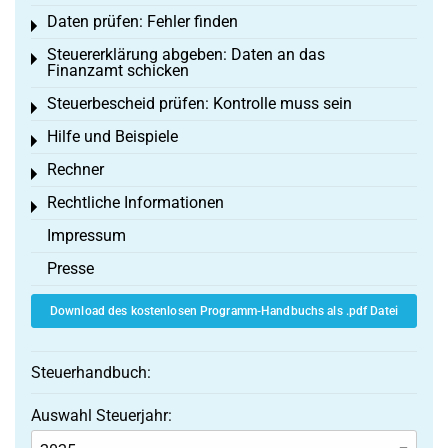
Daten prüfen: Fehler finden
Toggle menu
Steuererklärung abgeben: Daten an das
Toggle menu
Finanzamt schicken
Steuerbescheid prüfen: Kontrolle muss sein
Toggle menu
Hilfe und Beispiele
Toggle menu
Rechner
Toggle menu
Rechtliche Informationen
Toggle menu
Impressum
Presse
Download des kostenlosen Programm-Handbuchs als .pdf Datei
Steuerhandbuch:
Auswahl Steuerjahr: