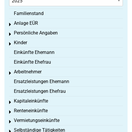
Familienstand
Anlage EÜR
Toggle menu
Persönliche Angaben
Toggle menu
Kinder
Toggle menu
Einkünfte Ehemann
Einkünfte Ehefrau
Arbeitnehmer
Toggle menu
Ersatzleistungen Ehemann
Ersatzleistungen Ehefrau
Kapitaleinkünfte
Toggle menu
Renteneinkünfte
Toggle menu
Vermietungseinkünfte
Toggle menu
Selbständige Tätigkeiten
Toggle menu