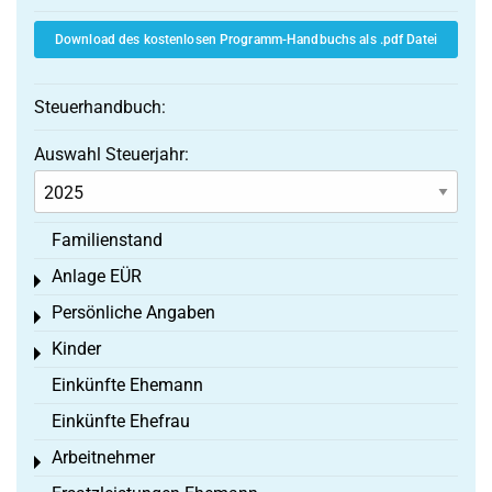
Download des kostenlosen Programm-Handbuchs als .pdf Datei
Steuerhandbuch:
Auswahl Steuerjahr:
Familienstand
Anlage EÜR
Toggle menu
Persönliche Angaben
Toggle menu
Kinder
Toggle menu
Einkünfte Ehemann
Einkünfte Ehefrau
Arbeitnehmer
Toggle menu