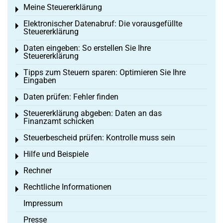
Meine Steuererklärung
Toggle menu
Elektronischer Datenabruf: Die vorausgefüllte
Toggle menu
Steuererklärung
Daten eingeben: So erstellen Sie Ihre
Toggle menu
Steuererklärung
Tipps zum Steuern sparen: Optimieren Sie Ihre
Toggle menu
Eingaben
Daten prüfen: Fehler finden
Toggle menu
Steuererklärung abgeben: Daten an das
Toggle menu
Finanzamt schicken
Steuerbescheid prüfen: Kontrolle muss sein
Toggle menu
Hilfe und Beispiele
Toggle menu
Rechner
Toggle menu
Rechtliche Informationen
Toggle menu
Impressum
Presse