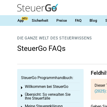
NEU
App
Sicherheit
Preise
FAQ
Blog
DIE GANZE WELT DES STEUERWISSENS
SteuerGo FAQs
Feldhil
SteuerGo Programmhandbuch:
Dieser 
Willkommen bei SteuerGo
Toggle menu
(2025):
Übersicht: So verwalten Sie
Toggle menu
Ihre Steuerfälle
Meine Steuererklärung
Geben Sie