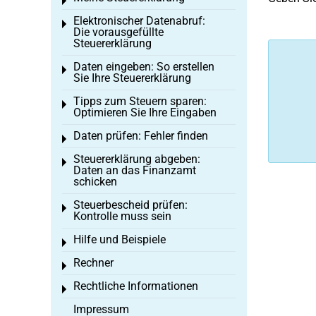
Toggle menu
Elektronischer Datenabruf:
Toggle menu
Die vorausgefüllte
Steuererklärung
Daten eingeben: So erstellen
Toggle menu
Sie Ihre Steuererklärung
Tipps zum Steuern sparen:
Toggle menu
Optimieren Sie Ihre Eingaben
Daten prüfen: Fehler finden
Toggle menu
Steuererklärung abgeben:
Toggle menu
Daten an das Finanzamt
schicken
Steuerbescheid prüfen:
Toggle menu
Kontrolle muss sein
Hilfe und Beispiele
Toggle menu
Rechner
Toggle menu
Rechtliche Informationen
Toggle menu
Impressum