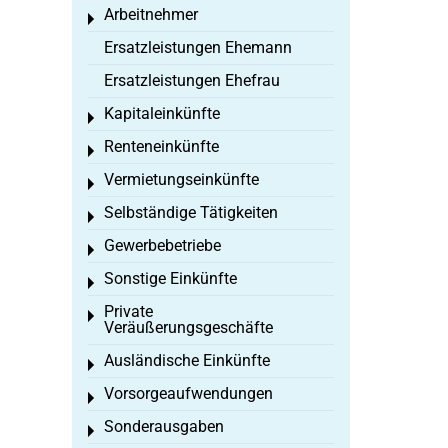
Arbeitnehmer
Toggle menu
Ersatzleistungen Ehemann
Ersatzleistungen Ehefrau
Kapitaleinkünfte
Toggle menu
Renteneinkünfte
Toggle menu
Vermietungseinkünfte
Toggle menu
Selbständige Tätigkeiten
Toggle menu
Gewerbebetriebe
Toggle menu
Sonstige Einkünfte
Toggle menu
Private
Toggle menu
Veräußerungsgeschäfte
Ausländische Einkünfte
Toggle menu
Vorsorgeaufwendungen
Toggle menu
Sonderausgaben
Toggle menu