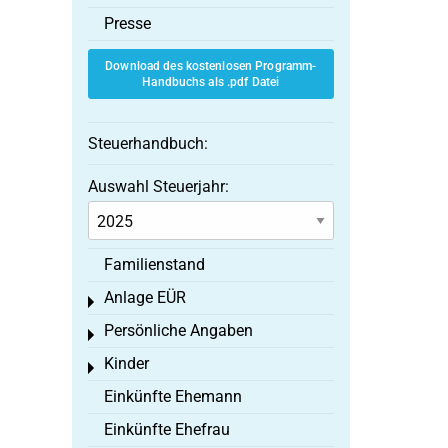
Presse
Download des kostenlosen Programm-
Handbuchs als .pdf Datei
Steuerhandbuch:
Auswahl Steuerjahr:
Familienstand
Anlage EÜR
Toggle menu
Persönliche Angaben
Toggle menu
Kinder
Toggle menu
Einkünfte Ehemann
Einkünfte Ehefrau