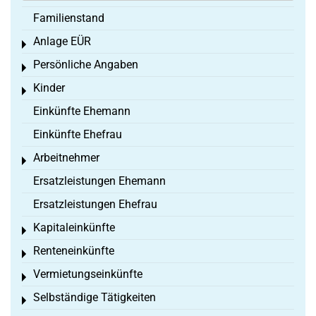
Familienstand
Anlage EÜR
Toggle menu
Persönliche Angaben
Toggle menu
Kinder
Toggle menu
Einkünfte Ehemann
Einkünfte Ehefrau
Arbeitnehmer
Toggle menu
Ersatzleistungen Ehemann
Ersatzleistungen Ehefrau
Kapitaleinkünfte
Toggle menu
Renteneinkünfte
Toggle menu
Vermietungseinkünfte
Toggle menu
Selbständige Tätigkeiten
Toggle menu