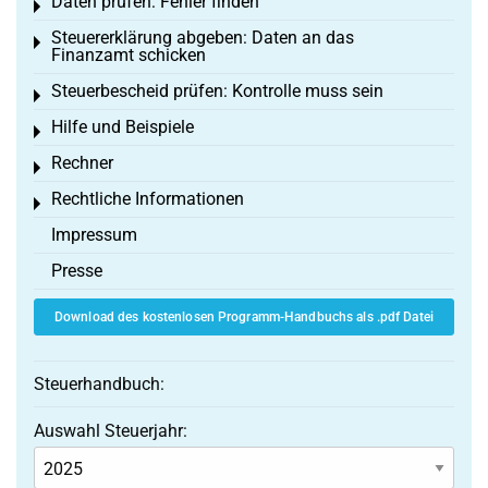
Daten prüfen: Fehler finden
Toggle menu
Steuererklärung abgeben: Daten an das
Toggle menu
Finanzamt schicken
Steuerbescheid prüfen: Kontrolle muss sein
Toggle menu
Hilfe und Beispiele
Toggle menu
Rechner
Toggle menu
Rechtliche Informationen
Toggle menu
Impressum
Presse
Download des kostenlosen Programm-Handbuchs als .pdf Datei
Steuerhandbuch:
Auswahl Steuerjahr: