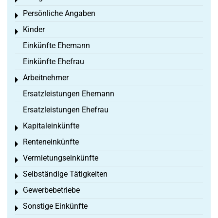
Toggle menu
Persönliche Angaben
Toggle menu
Kinder
Toggle menu
Einkünfte Ehemann
Einkünfte Ehefrau
Arbeitnehmer
Toggle menu
Ersatzleistungen Ehemann
Ersatzleistungen Ehefrau
Kapitaleinkünfte
Toggle menu
Renteneinkünfte
Toggle menu
Vermietungseinkünfte
Toggle menu
Selbständige Tätigkeiten
Toggle menu
Gewerbebetriebe
Toggle menu
Sonstige Einkünfte
Toggle menu