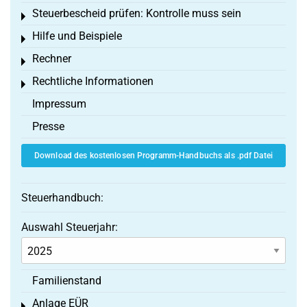
Steuerbescheid prüfen: Kontrolle muss sein
Toggle menu
Hilfe und Beispiele
Toggle menu
Rechner
Toggle menu
Rechtliche Informationen
Toggle menu
Impressum
Presse
Download des kostenlosen Programm-Handbuchs als .pdf Datei
Steuerhandbuch:
Auswahl Steuerjahr:
Familienstand
Anlage EÜR