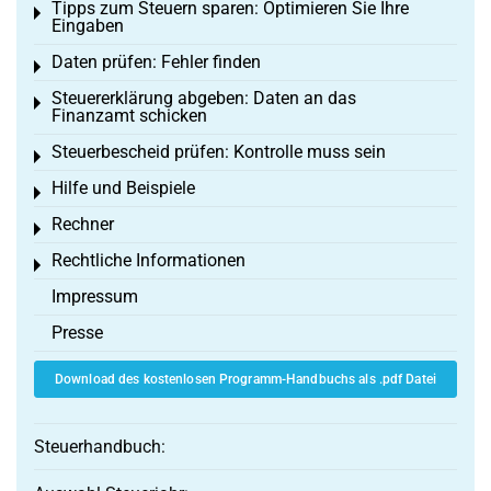
Tipps zum Steuern sparen: Optimieren Sie Ihre
Toggle menu
Eingaben
Daten prüfen: Fehler finden
Toggle menu
Steuererklärung abgeben: Daten an das
Toggle menu
Finanzamt schicken
Steuerbescheid prüfen: Kontrolle muss sein
Toggle menu
Hilfe und Beispiele
Toggle menu
Rechner
Toggle menu
Rechtliche Informationen
Toggle menu
Impressum
Presse
Download des kostenlosen Programm-Handbuchs als .pdf Datei
Steuerhandbuch: