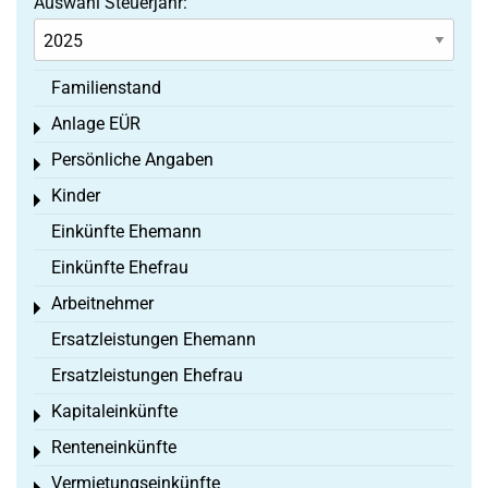
Auswahl Steuerjahr:
Familienstand
Anlage EÜR
Toggle menu
Persönliche Angaben
Toggle menu
Kinder
Toggle menu
Einkünfte Ehemann
Einkünfte Ehefrau
Arbeitnehmer
Toggle menu
Ersatzleistungen Ehemann
Ersatzleistungen Ehefrau
Kapitaleinkünfte
Toggle menu
Renteneinkünfte
Toggle menu
Vermietungseinkünfte