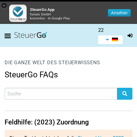
×
SteuerGo App
Ansehen
forium GmbH
kostenlos - In Google Play
22
DIE GANZE WELT DES STEUERWISSENS
SteuerGo FAQs
Feldhilfe: (2023) Zuordnung