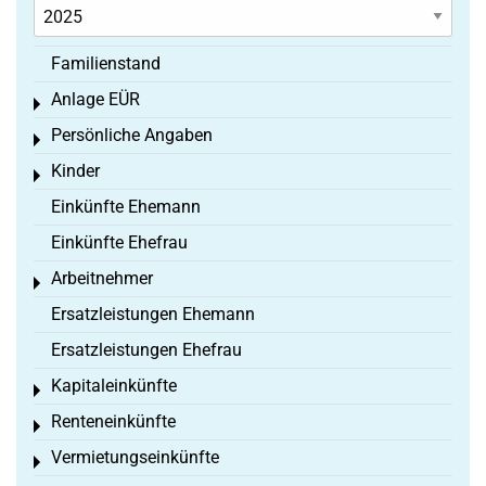
Familienstand
Anlage EÜR
Toggle menu
Persönliche Angaben
Toggle menu
Kinder
Toggle menu
Einkünfte Ehemann
Einkünfte Ehefrau
Arbeitnehmer
Toggle menu
Ersatzleistungen Ehemann
Ersatzleistungen Ehefrau
Kapitaleinkünfte
Toggle menu
Renteneinkünfte
Toggle menu
Vermietungseinkünfte
Toggle menu