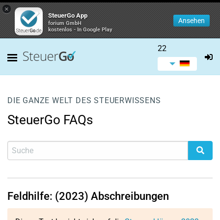
×
SteuerGo App
Ansehen
forium GmbH
kostenlos - In Google Play
22
DIE GANZE WELT DES STEUERWISSENS
SteuerGo FAQs
Feldhilfe: (2023) Abschreibungen