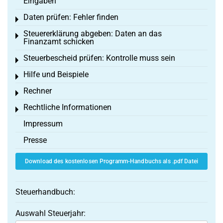
Eingaben
Daten prüfen: Fehler finden
Toggle menu
Steuererklärung abgeben: Daten an das
Toggle menu
Finanzamt schicken
Steuerbescheid prüfen: Kontrolle muss sein
Toggle menu
Hilfe und Beispiele
Toggle menu
Rechner
Toggle menu
Rechtliche Informationen
Toggle menu
Impressum
Presse
Download des kostenlosen Programm-Handbuchs als .pdf Datei
Steuerhandbuch:
Auswahl Steuerjahr: