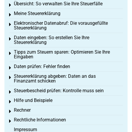
Übersicht: So verwalten Sie Ihre Steuerfälle
Toggle menu
Meine Steuererklärung
Toggle menu
Elektronischer Datenabruf: Die vorausgefüllte
Toggle menu
Steuererklärung
Daten eingeben: So erstellen Sie Ihre
Toggle menu
Steuererklärung
Tipps zum Steuern sparen: Optimieren Sie Ihre
Toggle menu
Eingaben
Daten prüfen: Fehler finden
Toggle menu
Steuererklärung abgeben: Daten an das
Toggle menu
Finanzamt schicken
Steuerbescheid prüfen: Kontrolle muss sein
Toggle menu
Hilfe und Beispiele
Toggle menu
Rechner
Toggle menu
Rechtliche Informationen
Toggle menu
Impressum