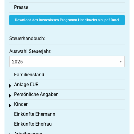
Presse
Download des kostenlosen Programm-Handbuchs als .pdf Datei
Steuerhandbuch:
Auswahl Steuerjahr:
Familienstand
Anlage EÜR
Toggle menu
Persönliche Angaben
Toggle menu
Kinder
Toggle menu
Einkünfte Ehemann
Einkünfte Ehefrau
Arbeitnehmer