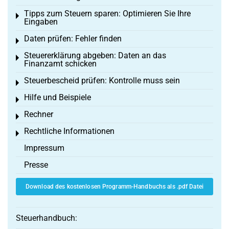
Tipps zum Steuern sparen: Optimieren Sie Ihre
Toggle menu
Eingaben
Daten prüfen: Fehler finden
Toggle menu
Steuererklärung abgeben: Daten an das
Toggle menu
Finanzamt schicken
Steuerbescheid prüfen: Kontrolle muss sein
Toggle menu
Hilfe und Beispiele
Toggle menu
Rechner
Toggle menu
Rechtliche Informationen
Toggle menu
Impressum
Presse
Download des kostenlosen Programm-Handbuchs als .pdf Datei
Steuerhandbuch: