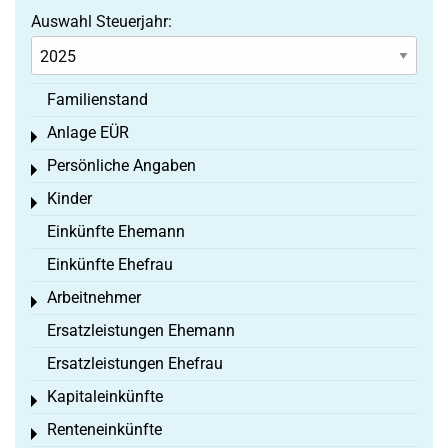
Auswahl Steuerjahr:
Familienstand
Anlage EÜR
Toggle menu
Persönliche Angaben
Toggle menu
Kinder
Toggle menu
Einkünfte Ehemann
Einkünfte Ehefrau
Arbeitnehmer
Toggle menu
Ersatzleistungen Ehemann
Ersatzleistungen Ehefrau
Kapitaleinkünfte
Toggle menu
Renteneinkünfte
Toggle menu