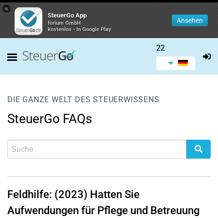
×
SteuerGo App
Ansehen
forium GmbH
kostenlos - In Google Play
22
DIE GANZE WELT DES STEUERWISSENS
SteuerGo FAQs
Feldhilfe: (2023) Hatten Sie
Aufwendungen für Pflege und Betreuung