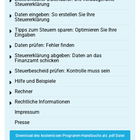
Toggle menu
Steuererklärung
Daten eingeben: So erstellen Sie Ihre
Toggle menu
Steuererklärung
Tipps zum Steuern sparen: Optimieren Sie Ihre
Toggle menu
Eingaben
Daten prüfen: Fehler finden
Toggle menu
Steuererklärung abgeben: Daten an das
Toggle menu
Finanzamt schicken
Steuerbescheid prüfen: Kontrolle muss sein
Toggle menu
Hilfe und Beispiele
Toggle menu
Rechner
Toggle menu
Rechtliche Informationen
Toggle menu
Impressum
Presse
Download des kostenlosen Programm-Handbuchs als .pdf Datei