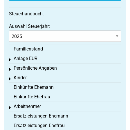
Steuerhandbuch:
Auswahl Steuerjahr:
Familienstand
Anlage EÜR
Toggle menu
Persönliche Angaben
Toggle menu
Kinder
Toggle menu
Einkünfte Ehemann
Einkünfte Ehefrau
Arbeitnehmer
Toggle menu
Ersatzleistungen Ehemann
Ersatzleistungen Ehefrau