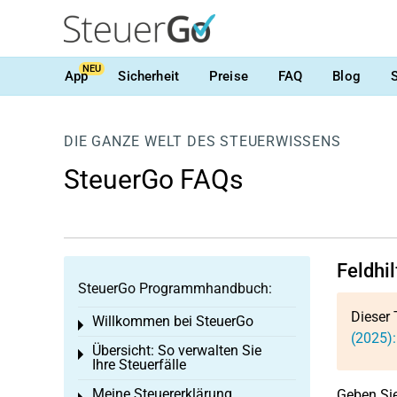
NEU
App
Sicherheit
Preise
FAQ
Blog
DIE GANZE WELT DES STEUERWISSENS
SteuerGo FAQs
Feldhi
SteuerGo Programmhandbuch:
Dieser 
Willkommen bei SteuerGo
Toggle menu
(2025):
Übersicht: So verwalten Sie
Toggle menu
Ihre Steuerfälle
Meine Steuererklärung
Geben Sie