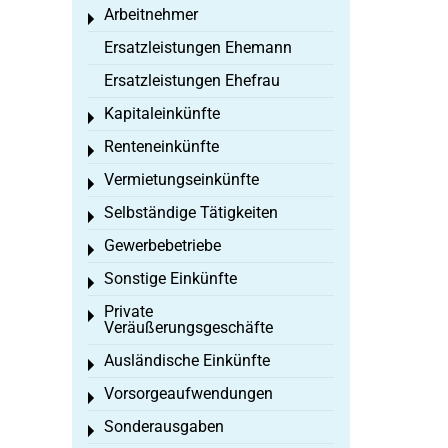
Arbeitnehmer
Toggle menu
Ersatzleistungen Ehemann
Ersatzleistungen Ehefrau
Kapitaleinkünfte
Toggle menu
Renteneinkünfte
Toggle menu
Vermietungseinkünfte
Toggle menu
Selbständige Tätigkeiten
Toggle menu
Gewerbebetriebe
Toggle menu
Sonstige Einkünfte
Toggle menu
Private
Toggle menu
Veräußerungsgeschäfte
Ausländische Einkünfte
Toggle menu
Vorsorgeaufwendungen
Toggle menu
Sonderausgaben
Toggle menu