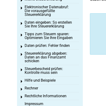
Toggle menu
Elektronischer Datenabruf:
Toggle menu
Die vorausgefüllte
Steuererklärung
Daten eingeben: So erstellen
Toggle menu
Sie Ihre Steuererklärung
Tipps zum Steuern sparen:
Toggle menu
Optimieren Sie Ihre Eingaben
Daten prüfen: Fehler finden
Toggle menu
Steuererklärung abgeben:
Toggle menu
Daten an das Finanzamt
schicken
Steuerbescheid prüfen:
Toggle menu
Kontrolle muss sein
Hilfe und Beispiele
Toggle menu
Rechner
Toggle menu
Rechtliche Informationen
Toggle menu
Impressum