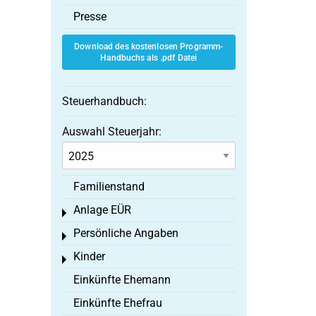
Presse
Download des kostenlosen Programm-
Handbuchs als .pdf Datei
Steuerhandbuch:
Auswahl Steuerjahr:
Familienstand
Anlage EÜR
Toggle menu
Persönliche Angaben
Toggle menu
Kinder
Toggle menu
Einkünfte Ehemann
Einkünfte Ehefrau