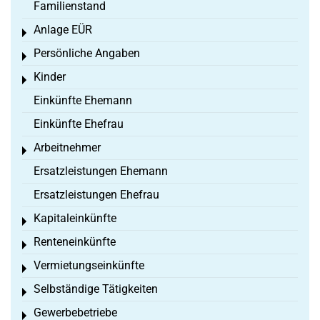
Familienstand
Anlage EÜR
Toggle menu
Persönliche Angaben
Toggle menu
Kinder
Toggle menu
Einkünfte Ehemann
Einkünfte Ehefrau
Arbeitnehmer
Toggle menu
Ersatzleistungen Ehemann
Ersatzleistungen Ehefrau
Kapitaleinkünfte
Toggle menu
Renteneinkünfte
Toggle menu
Vermietungseinkünfte
Toggle menu
Selbständige Tätigkeiten
Toggle menu
Gewerbebetriebe
Toggle menu