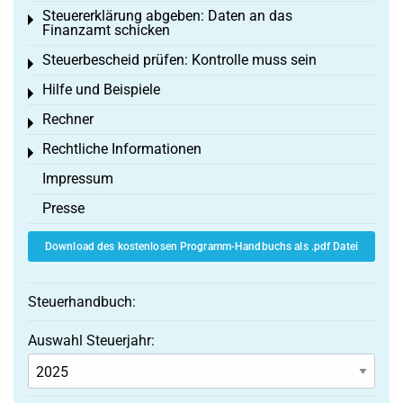
Steuererklärung abgeben: Daten an das
Toggle menu
Finanzamt schicken
Steuerbescheid prüfen: Kontrolle muss sein
Toggle menu
Hilfe und Beispiele
Toggle menu
Rechner
Toggle menu
Rechtliche Informationen
Toggle menu
Impressum
Presse
Download des kostenlosen Programm-Handbuchs als .pdf Datei
Steuerhandbuch:
Auswahl Steuerjahr: