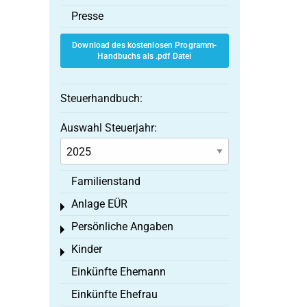
Presse
Download des kostenlosen Programm-
Handbuchs als .pdf Datei
Steuerhandbuch:
Auswahl Steuerjahr:
Familienstand
Anlage EÜR
Toggle menu
Persönliche Angaben
Toggle menu
Kinder
Toggle menu
Einkünfte Ehemann
Einkünfte Ehefrau