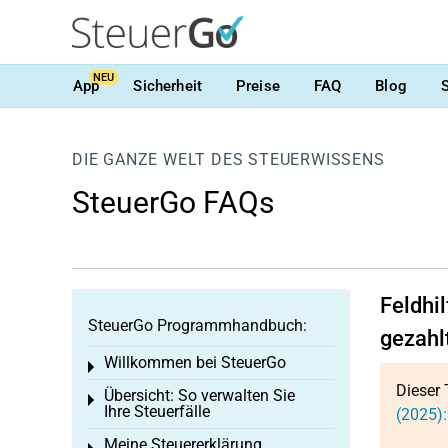
NEU
App
Sicherheit
Preise
FAQ
Blog
DIE GANZE WELT DES STEUERWISSENS
SteuerGo FAQs
Feldhi
SteuerGo Programmhandbuch:
gezahl
Willkommen bei SteuerGo
Toggle menu
Dieser 
Übersicht: So verwalten Sie
Toggle menu
Ihre Steuerfälle
(2025):
Meine Steuererklärung