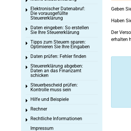
Toggle menu
Elektronischer Datenabruf:
Geben Sie
Toggle menu
Die vorausgefüllte
Steuererklärung
Haben Sie
Daten eingeben: So erstellen
Toggle menu
Sie Ihre Steuererklärung
Der Verso
erhalten 
Tipps zum Steuern sparen:
Toggle menu
Optimieren Sie Ihre Eingaben
Daten prüfen: Fehler finden
Toggle menu
Steuererklärung abgeben:
Toggle menu
Daten an das Finanzamt
schicken
Steuerbescheid prüfen:
Toggle menu
Kontrolle muss sein
Hilfe und Beispiele
Toggle menu
Rechner
Toggle menu
Rechtliche Informationen
Toggle menu
Impressum