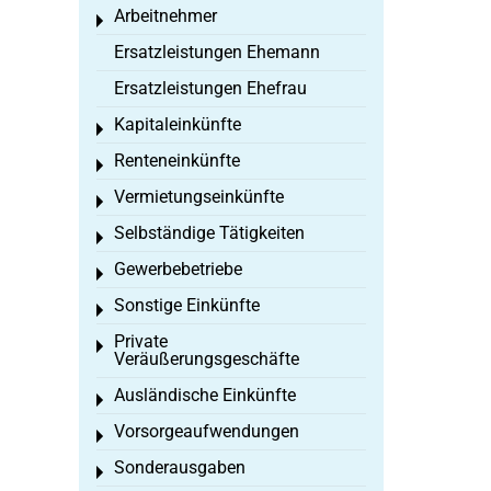
Arbeitnehmer
Toggle menu
Ersatzleistungen Ehemann
Ersatzleistungen Ehefrau
Kapitaleinkünfte
Toggle menu
Renteneinkünfte
Toggle menu
Vermietungseinkünfte
Toggle menu
Selbständige Tätigkeiten
Toggle menu
Gewerbebetriebe
Toggle menu
Sonstige Einkünfte
Toggle menu
Private
Toggle menu
Veräußerungsgeschäfte
Ausländische Einkünfte
Toggle menu
Vorsorgeaufwendungen
Toggle menu
Sonderausgaben
Toggle menu