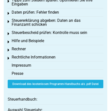
Tipps zum Steuern sparen: Optimieren Sie Ihre
Toggle menu
Eingaben
Daten prüfen: Fehler finden
Toggle menu
Steuererklärung abgeben: Daten an das
Toggle menu
Finanzamt schicken
Steuerbescheid prüfen: Kontrolle muss sein
Toggle menu
Hilfe und Beispiele
Toggle menu
Rechner
Toggle menu
Rechtliche Informationen
Toggle menu
Impressum
Presse
Download des kostenlosen Programm-Handbuchs als .pdf Datei
Steuerhandbuch:
Auswahl Steuerjahr: