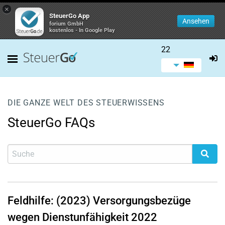
×
SteuerGo App
Ansehen
forium GmbH
kostenlos - In Google Play
22
DIE GANZE WELT DES STEUERWISSENS
SteuerGo FAQs
Feldhilfe: (2023) Versorgungsbezüge
wegen Dienstunfähigkeit 2022