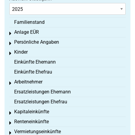
Familienstand
Anlage EÜR
Toggle menu
Persönliche Angaben
Toggle menu
Kinder
Toggle menu
Einkünfte Ehemann
Einkünfte Ehefrau
Arbeitnehmer
Toggle menu
Ersatzleistungen Ehemann
Ersatzleistungen Ehefrau
Kapitaleinkünfte
Toggle menu
Renteneinkünfte
Toggle menu
Vermietungseinkünfte
Toggle menu