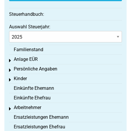
Steuerhandbuch:
Auswahl Steuerjahr:
Familienstand
Anlage EÜR
Toggle menu
Persönliche Angaben
Toggle menu
Kinder
Toggle menu
Einkünfte Ehemann
Einkünfte Ehefrau
Arbeitnehmer
Toggle menu
Ersatzleistungen Ehemann
Ersatzleistungen Ehefrau