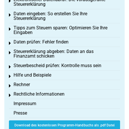
Toggle menu
Steuererklärung
Daten eingeben: So erstellen Sie Ihre
Toggle menu
Steuererklärung
Tipps zum Steuern sparen: Optimieren Sie Ihre
Toggle menu
Eingaben
Daten prüfen: Fehler finden
Toggle menu
Steuererklärung abgeben: Daten an das
Toggle menu
Finanzamt schicken
Steuerbescheid prüfen: Kontrolle muss sein
Toggle menu
Hilfe und Beispiele
Toggle menu
Rechner
Toggle menu
Rechtliche Informationen
Toggle menu
Impressum
Presse
Download des kostenlosen Programm-Handbuchs als .pdf Datei