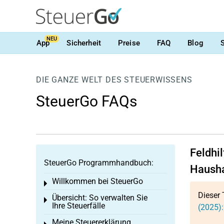
NEU
App
Sicherheit
Preise
FAQ
Blog
DIE GANZE WELT DES STEUERWISSENS
SteuerGo FAQs
Feldhi
SteuerGo Programmhandbuch:
Hausha
Willkommen bei SteuerGo
Toggle menu
Dieser 
Übersicht: So verwalten Sie
Toggle menu
Ihre Steuerfälle
(2025):
Meine Steuererklärung