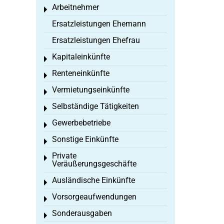
Arbeitnehmer
Toggle menu
Ersatzleistungen Ehemann
Ersatzleistungen Ehefrau
Kapitaleinkünfte
Toggle menu
Renteneinkünfte
Toggle menu
Vermietungseinkünfte
Toggle menu
Selbständige Tätigkeiten
Toggle menu
Gewerbebetriebe
Toggle menu
Sonstige Einkünfte
Toggle menu
Private
Toggle menu
Veräußerungsgeschäfte
Ausländische Einkünfte
Toggle menu
Vorsorgeaufwendungen
Toggle menu
Sonderausgaben
Toggle menu