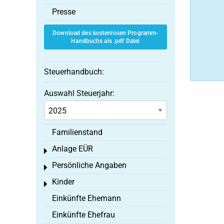
Presse
Download des kostenlosen Programm-
Handbuchs als .pdf Datei
Steuerhandbuch:
Auswahl Steuerjahr:
Familienstand
Anlage EÜR
Toggle menu
Persönliche Angaben
Toggle menu
Kinder
Toggle menu
Einkünfte Ehemann
Einkünfte Ehefrau