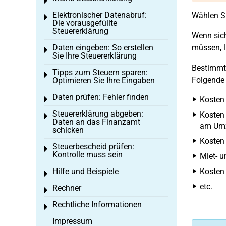
Toggle menu
Elektronischer Datenabruf:
Wählen Si
Toggle menu
Die vorausgefüllte
Steuererklärung
Wenn sich
Daten eingeben: So erstellen
müssen, l
Toggle menu
Sie Ihre Steuererklärung
Bestimmte
Tipps zum Steuern sparen:
Toggle menu
Folgende 
Optimieren Sie Ihre Eingaben
Daten prüfen: Fehler finden
Kosten 
Toggle menu
Steuererklärung abgeben:
Kosten 
Toggle menu
Daten an das Finanzamt
am Um
schicken
Kosten 
Steuerbescheid prüfen:
Toggle menu
Kontrolle muss sein
Miet- 
Hilfe und Beispiele
Kosten 
Toggle menu
etc.
Rechner
Toggle menu
Rechtliche Informationen
Toggle menu
Impressum