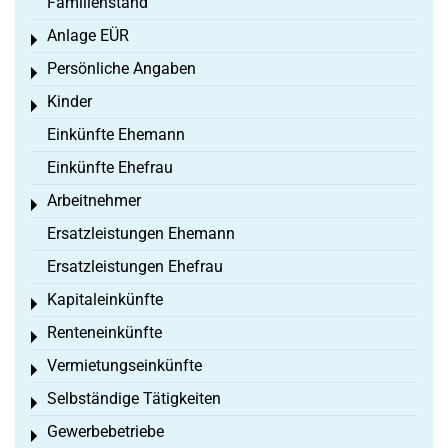
Familienstand
Anlage EÜR
Toggle menu
Persönliche Angaben
Toggle menu
Kinder
Toggle menu
Einkünfte Ehemann
Einkünfte Ehefrau
Arbeitnehmer
Toggle menu
Ersatzleistungen Ehemann
Ersatzleistungen Ehefrau
Kapitaleinkünfte
Toggle menu
Renteneinkünfte
Toggle menu
Vermietungseinkünfte
Toggle menu
Selbständige Tätigkeiten
Toggle menu
Gewerbebetriebe
Toggle menu