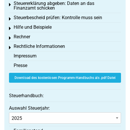
Steuererklärung abgeben: Daten an das
Toggle menu
Finanzamt schicken
Steuerbescheid prüfen: Kontrolle muss sein
Toggle menu
Hilfe und Beispiele
Toggle menu
Rechner
Toggle menu
Rechtliche Informationen
Toggle menu
Impressum
Presse
Download des kostenlosen Programm-Handbuchs als .pdf Datei
Steuerhandbuch:
Auswahl Steuerjahr: