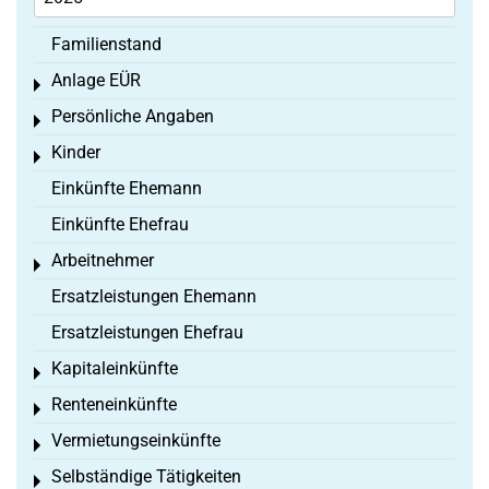
Familienstand
Anlage EÜR
Toggle menu
Persönliche Angaben
Toggle menu
Kinder
Toggle menu
Einkünfte Ehemann
Einkünfte Ehefrau
Arbeitnehmer
Toggle menu
Ersatzleistungen Ehemann
Ersatzleistungen Ehefrau
Kapitaleinkünfte
Toggle menu
Renteneinkünfte
Toggle menu
Vermietungseinkünfte
Toggle menu
Selbständige Tätigkeiten
Toggle menu