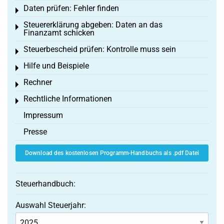
Daten prüfen: Fehler finden
Toggle menu
Steuererklärung abgeben: Daten an das
Toggle menu
Finanzamt schicken
Steuerbescheid prüfen: Kontrolle muss sein
Toggle menu
Hilfe und Beispiele
Toggle menu
Rechner
Toggle menu
Rechtliche Informationen
Toggle menu
Impressum
Presse
Download des kostenlosen Programm-Handbuchs als .pdf Datei
Steuerhandbuch:
Auswahl Steuerjahr: