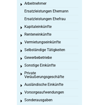
Arbeitnehmer
Toggle menu
Ersatzleistungen Ehemann
Ersatzleistungen Ehefrau
Kapitaleinkünfte
Toggle menu
Renteneinkünfte
Toggle menu
Vermietungseinkünfte
Toggle menu
Selbständige Tätigkeiten
Toggle menu
Gewerbebetriebe
Toggle menu
Sonstige Einkünfte
Toggle menu
Private
Toggle menu
Veräußerungsgeschäfte
Ausländische Einkünfte
Toggle menu
Vorsorgeaufwendungen
Toggle menu
Sonderausgaben
Toggle menu