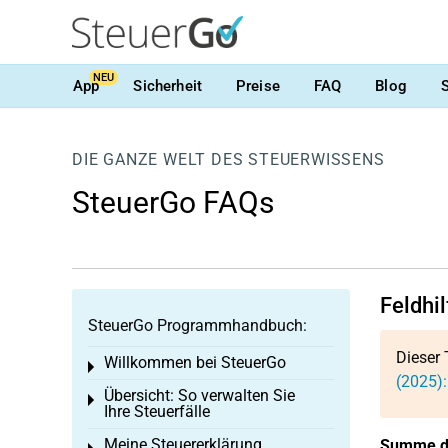
NEU
App
Sicherheit
Preise
FAQ
Blog
DIE GANZE WELT DES STEUERWISSENS
SteuerGo FAQs
Feldhi
SteuerGo Programmhandbuch:
Dieser 
Willkommen bei SteuerGo
Toggle menu
(2025)
Übersicht: So verwalten Sie
Toggle menu
Ihre Steuerfälle
Meine Steuererklärung
Summe de