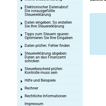
Toggle menu
Elektronischer Datenabruf:
Toggle menu
Die vorausgefüllte
Steuererklärung
Daten eingeben: So erstellen
Toggle menu
Sie Ihre Steuererklärung
Tipps zum Steuern sparen:
Toggle menu
Optimieren Sie Ihre Eingaben
Daten prüfen: Fehler finden
Toggle menu
Steuererklärung abgeben:
Toggle menu
Daten an das Finanzamt
schicken
Steuerbescheid prüfen:
Toggle menu
Kontrolle muss sein
Hilfe und Beispiele
Toggle menu
Rechner
Toggle menu
Rechtliche Informationen
Toggle menu
Impressum