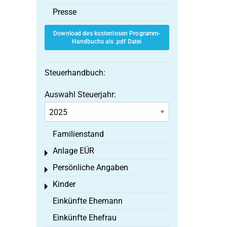
Presse
Download des kostenlosen Programm-
Handbuchs als .pdf Datei
Steuerhandbuch:
Auswahl Steuerjahr:
Familienstand
Anlage EÜR
Toggle menu
Persönliche Angaben
Toggle menu
Kinder
Toggle menu
Einkünfte Ehemann
Einkünfte Ehefrau