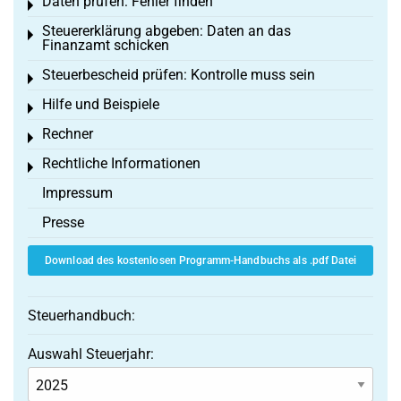
Daten prüfen: Fehler finden
Toggle menu
Steuererklärung abgeben: Daten an das
Toggle menu
Finanzamt schicken
Steuerbescheid prüfen: Kontrolle muss sein
Toggle menu
Hilfe und Beispiele
Toggle menu
Rechner
Toggle menu
Rechtliche Informationen
Toggle menu
Impressum
Presse
Download des kostenlosen Programm-Handbuchs als .pdf Datei
Steuerhandbuch:
Auswahl Steuerjahr: