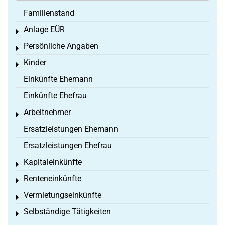
Familienstand
Anlage EÜR
Toggle menu
Persönliche Angaben
Toggle menu
Kinder
Toggle menu
Einkünfte Ehemann
Einkünfte Ehefrau
Arbeitnehmer
Toggle menu
Ersatzleistungen Ehemann
Ersatzleistungen Ehefrau
Kapitaleinkünfte
Toggle menu
Renteneinkünfte
Toggle menu
Vermietungseinkünfte
Toggle menu
Selbständige Tätigkeiten
Toggle menu