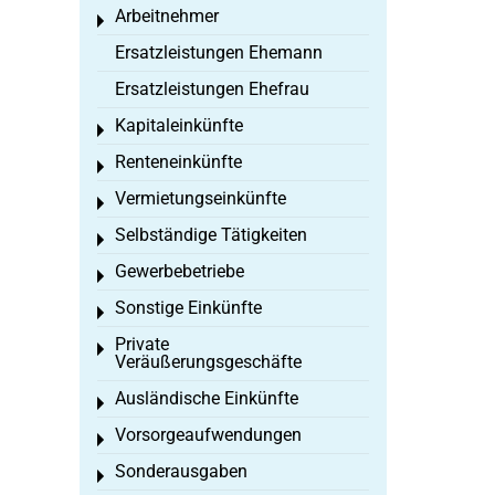
Arbeitnehmer
Toggle menu
Ersatzleistungen Ehemann
Ersatzleistungen Ehefrau
Kapitaleinkünfte
Toggle menu
Renteneinkünfte
Toggle menu
Vermietungseinkünfte
Toggle menu
Selbständige Tätigkeiten
Toggle menu
Gewerbebetriebe
Toggle menu
Sonstige Einkünfte
Toggle menu
Private
Toggle menu
Veräußerungsgeschäfte
Ausländische Einkünfte
Toggle menu
Vorsorgeaufwendungen
Toggle menu
Sonderausgaben
Toggle menu