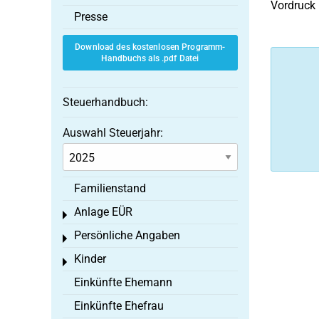
Vordruck 
Presse
Download des kostenlosen Programm-
Handbuchs als .pdf Datei
Steuerhandbuch:
Auswahl Steuerjahr:
Familienstand
Anlage EÜR
Toggle menu
Persönliche Angaben
Toggle menu
Kinder
Toggle menu
Einkünfte Ehemann
Einkünfte Ehefrau