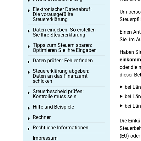
Toggle menu
Elektronischer Datenabruf:
Toggle menu
Um perso
Die vorausgefüllte
Steuererklärung
Steuerpfl
Daten eingeben: So erstellen
Toggle menu
Einen Ant
Sie Ihre Steuererklärung
Sie im Au
Tipps zum Steuern sparen:
Toggle menu
Optimieren Sie Ihre Eingaben
Haben Sie
einkomme
Daten prüfen: Fehler finden
Toggle menu
oder die 
Steuererklärung abgeben:
Toggle menu
dieser Be
Daten an das Finanzamt
schicken
bei Län
Steuerbescheid prüfen:
Toggle menu
Kontrolle muss sein
bei Län
bei Län
Hilfe und Beispiele
Toggle menu
Rechner
Toggle menu
Die Einkü
Rechtliche Informationen
Steuerbeh
Toggle menu
(EU) oder
Impressum