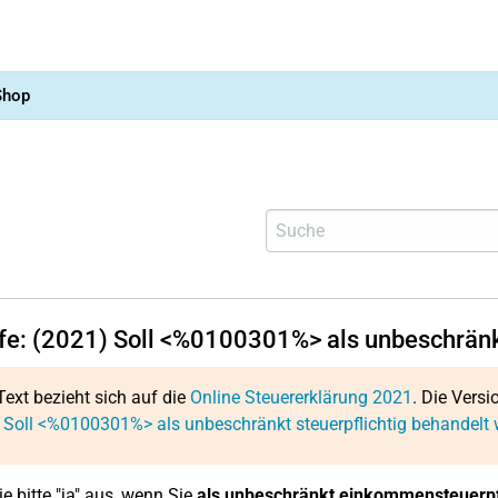
Shop
lfe: (2021) Soll <%0100301%> als unbeschränk
Text bezieht sich auf die
Online Steuererklärung 2021
. Die Versi
 Soll <%0100301%> als unbeschränkt steuerpflichtig behandelt
e bitte "ja" aus, wenn Sie
als unbeschränkt einkommensteuerpfl