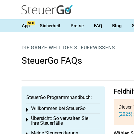
NEU
App
Sicherheit
Preise
FAQ
Blog
DIE GANZE WELT DES STEUERWISSENS
SteuerGo FAQs
Feldhi
SteuerGo Programmhandbuch:
Dieser 
Willkommen bei SteuerGo
Toggle menu
(2025):
Übersicht: So verwalten Sie
Toggle menu
Ihre Steuerfälle
Meine Steuererklärung
Wählen Si