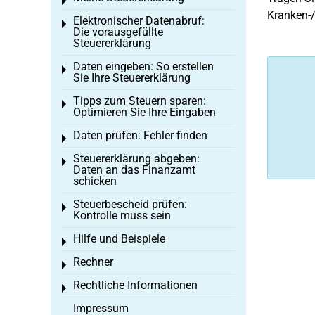
Toggle menu
Kranken-/
Elektronischer Datenabruf:
Toggle menu
Die vorausgefüllte
Steuererklärung
Daten eingeben: So erstellen
Toggle menu
Sie Ihre Steuererklärung
Tipps zum Steuern sparen:
Toggle menu
Optimieren Sie Ihre Eingaben
Daten prüfen: Fehler finden
Toggle menu
Steuererklärung abgeben:
Toggle menu
Daten an das Finanzamt
schicken
Steuerbescheid prüfen:
Toggle menu
Kontrolle muss sein
Hilfe und Beispiele
Toggle menu
Rechner
Toggle menu
Rechtliche Informationen
Toggle menu
Impressum