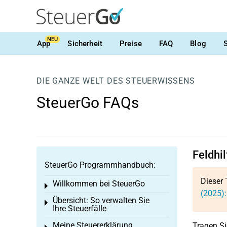
NEU
App
Sicherheit
Preise
FAQ
Blog
DIE GANZE WELT DES STEUERWISSENS
SteuerGo FAQs
Feldhil
SteuerGo Programmhandbuch:
Dieser 
Willkommen bei SteuerGo
Toggle menu
(2025):
Übersicht: So verwalten Sie
Toggle menu
Ihre Steuerfälle
Meine Steuererklärung
Tragen Si