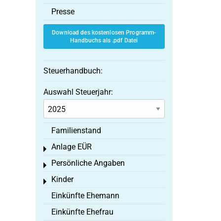
Presse
Download des kostenlosen Programm-
Handbuchs als .pdf Datei
Steuerhandbuch:
Auswahl Steuerjahr:
Familienstand
Anlage EÜR
Toggle menu
Persönliche Angaben
Toggle menu
Kinder
Toggle menu
Einkünfte Ehemann
Einkünfte Ehefrau