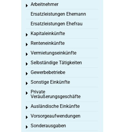
Arbeitnehmer
Toggle menu
Ersatzleistungen Ehemann
Ersatzleistungen Ehefrau
Kapitaleinkünfte
Toggle menu
Renteneinkünfte
Toggle menu
Vermietungseinkünfte
Toggle menu
Selbständige Tätigkeiten
Toggle menu
Gewerbebetriebe
Toggle menu
Sonstige Einkünfte
Toggle menu
Private
Toggle menu
Veräußerungsgeschäfte
Ausländische Einkünfte
Toggle menu
Vorsorgeaufwendungen
Toggle menu
Sonderausgaben
Toggle menu