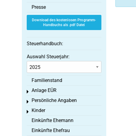
Presse
Download des kostenlosen Programm-
Handbuchs als .pdf Datei
Steuerhandbuch:
Auswahl Steuerjahr:
Familienstand
Anlage EÜR
Toggle menu
Persönliche Angaben
Toggle menu
Kinder
Toggle menu
Einkünfte Ehemann
Einkünfte Ehefrau