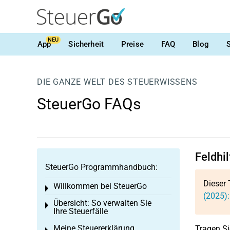
NEU
App
Sicherheit
Preise
FAQ
Blog
DIE GANZE WELT DES STEUERWISSENS
SteuerGo FAQs
Feldhi
SteuerGo Programmhandbuch:
Dieser 
Willkommen bei SteuerGo
Toggle menu
(2025):
Übersicht: So verwalten Sie
Toggle menu
Ihre Steuerfälle
Meine Steuererklärung
Tragen Si