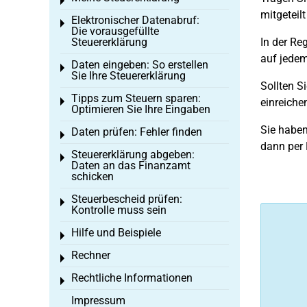
Toggle menu
mitgeteil
Elektronischer Datenabruf:
Toggle menu
Die vorausgefüllte
Steuererklärung
In der Re
auf jede
Daten eingeben: So erstellen
Toggle menu
Sie Ihre Steuererklärung
Sollten S
Tipps zum Steuern sparen:
Toggle menu
einreiche
Optimieren Sie Ihre Eingaben
Sie haben
Daten prüfen: Fehler finden
Toggle menu
dann per B
Steuererklärung abgeben:
Toggle menu
Daten an das Finanzamt
schicken
Steuerbescheid prüfen:
Toggle menu
Kontrolle muss sein
Hilfe und Beispiele
Toggle menu
Rechner
Toggle menu
Rechtliche Informationen
Toggle menu
Impressum