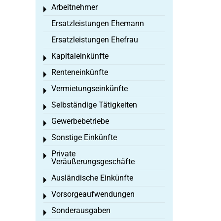
Arbeitnehmer
Toggle menu
Ersatzleistungen Ehemann
Ersatzleistungen Ehefrau
Kapitaleinkünfte
Toggle menu
Renteneinkünfte
Toggle menu
Vermietungseinkünfte
Toggle menu
Selbständige Tätigkeiten
Toggle menu
Gewerbebetriebe
Toggle menu
Sonstige Einkünfte
Toggle menu
Private
Toggle menu
Veräußerungsgeschäfte
Ausländische Einkünfte
Toggle menu
Vorsorgeaufwendungen
Toggle menu
Sonderausgaben
Toggle menu